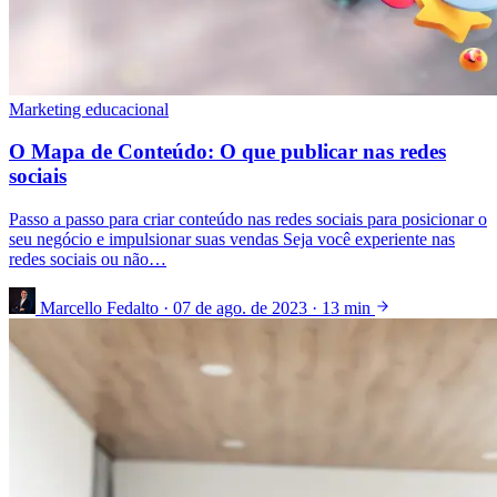
Marketing educacional
O Mapa de Conteúdo: O que publicar nas redes
sociais
Passo a passo para criar conteúdo nas redes sociais para posicionar o
seu negócio e impulsionar suas vendas Seja você experiente nas
redes sociais ou não…
Marcello Fedalto
·
07 de ago. de 2023
·
13 min