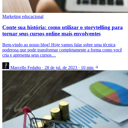
Marketing educacional
Conte sua história: como utilizar o storytelling para
tornar seus cursos online mais envolventes
Bem-vindo ao nosso blog! Hoje vamos falar sobre uma técnica
poderosa que pode transformar completamente a forma como você
cria e apresenta seus cursos…
Marcello Fedalto
·
28 de jul. de 2023
·
10 min