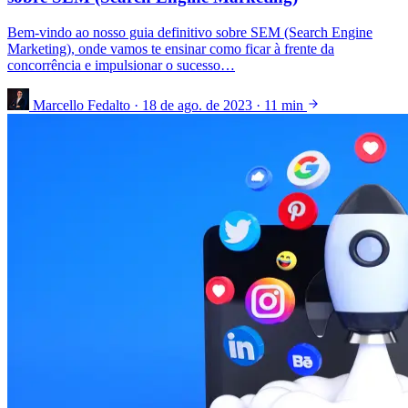
Bem-vindo ao nosso guia definitivo sobre SEM (Search Engine
Marketing), onde vamos te ensinar como ficar à frente da
concorrência e impulsionar o sucesso…
Marcello Fedalto
·
18 de ago. de 2023
·
11 min