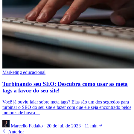
Marketing educacional
Turbinando seu SEO: Descubra como usar as meta
tags a favor do seu site!
Você já ouviu falar sobre meta tags? Elas são um dos segredos para
turbinar o SEO do seu site e fazer com que ele seja encontrado pelos
motores de busca…
Marcello Fedalto
·
20 de jul. de 2023
·
11 min
Anterior