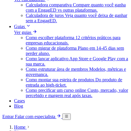
Calculadora comparativa
Compare quanto você ganha
com a EngagED vs outras plataformas.
Calculadora de juros
Veja quanto você deixa de ganhar
sem a EngagED.
Guias
Ver guias
Como escolher plataforma
12 critérios práticos para
empresas educacionais.
Como migrar de plataforma
Plano em 14-45 dias sem
perder aluno.
Como lançar aplicativo
App Store e Google Play com a
sua marca.
Como estruturar área de membros
Modelos, métricas e
governança.
Como montar sua esteira de produtos
Do produto de
entrada ao high-ticket.
Como precificar um curso online
Custo, mercado, valor
percebido e margem real após taxas.
Cases
Blog
Entrar
Falar com especialista
Home