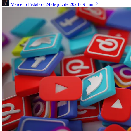
Marcello Fedalto
·
24 de jul. de 2023
·
9 min