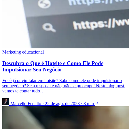
Marketing educacional
Descubra o Que é Hotsite e Como Ele Pode
Impulsionar Seu Negócio
Você já ouviu falar em hotsite? Sabe como ele pode impulsionar o
seu negócio? Se a resposta é não, não se preocupe! Neste blog post,
vamos te contar tudo…
Marcello Fedalto
·
22 de ago. de 2023
·
8 min