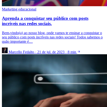
Marketing educacional
Aprenda a conquistar seu público com posts
incríveis nas redes sociais.
Bem-vindo(a) ao nosso blog, onde vamos te ensinar a conquistar o
seu público com posts incríveis nas redes sociais! Todos sabemos o
quão importante é…
Marcello Fedalto
·
21 de jul. de 2023
·
8 min