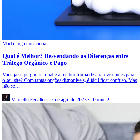
Marketing educacional
Qual é Melhor? Desvendando as Diferenças entre
Tráfego Orgânico e Pago
Você já se perguntou qual é a melhor forma de atrair visitantes para
o seu site? Com tantas opções disponíveis, é fácil ficar confuso. Mas
não se…
Marcello Fedalto
·
17 de ago. de 2023
·
10 min