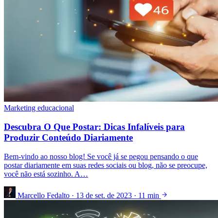
Marketing educacional
Descubra O Que Postar: Dicas Infalíveis para
Produzir Conteúdo Diariamente
Bem-vindo ao nosso blog! Se você já se pegou pensando o que
postar diariamente em suas redes sociais ou blog, não se preocupe,
você não está sozinho. A…
Marcello Fedalto
·
13 de set. de 2023
·
11 min