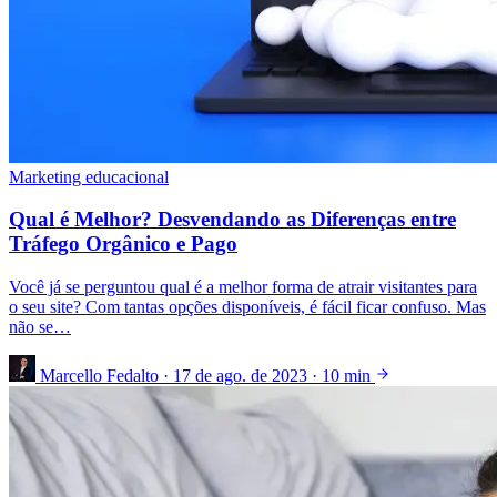
Marketing educacional
Qual é Melhor? Desvendando as Diferenças entre
Tráfego Orgânico e Pago
Você já se perguntou qual é a melhor forma de atrair visitantes para
o seu site? Com tantas opções disponíveis, é fácil ficar confuso. Mas
não se…
Marcello Fedalto
·
17 de ago. de 2023
·
10 min