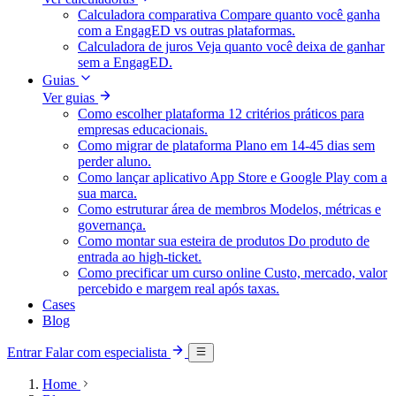
Calculadora comparativa
Compare quanto você ganha
com a EngagED vs outras plataformas.
Calculadora de juros
Veja quanto você deixa de ganhar
sem a EngagED.
Guias
Ver guias
Como escolher plataforma
12 critérios práticos para
empresas educacionais.
Como migrar de plataforma
Plano em 14-45 dias sem
perder aluno.
Como lançar aplicativo
App Store e Google Play com a
sua marca.
Como estruturar área de membros
Modelos, métricas e
governança.
Como montar sua esteira de produtos
Do produto de
entrada ao high-ticket.
Como precificar um curso online
Custo, mercado, valor
percebido e margem real após taxas.
Cases
Blog
Entrar
Falar com especialista
Home