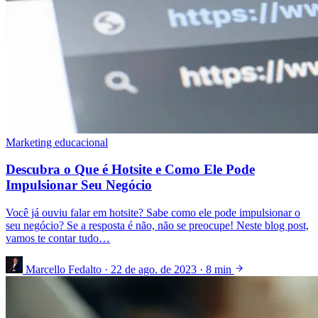
Marketing educacional
Descubra o Que é Hotsite e Como Ele Pode
Impulsionar Seu Negócio
Você já ouviu falar em hotsite? Sabe como ele pode impulsionar o
seu negócio? Se a resposta é não, não se preocupe! Neste blog post,
vamos te contar tudo…
Marcello Fedalto
·
22 de ago. de 2023
·
8 min