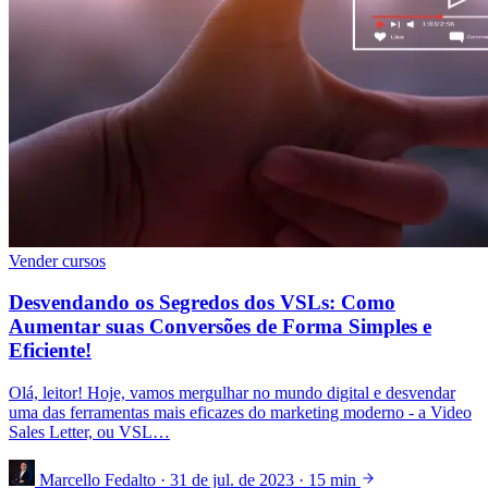
Vender cursos
Desvendando os Segredos dos VSLs: Como
Aumentar suas Conversões de Forma Simples e
Eficiente!
Olá, leitor! Hoje, vamos mergulhar no mundo digital e desvendar
uma das ferramentas mais eficazes do marketing moderno - a Video
Sales Letter, ou VSL…
Marcello Fedalto
·
31 de jul. de 2023
·
15 min