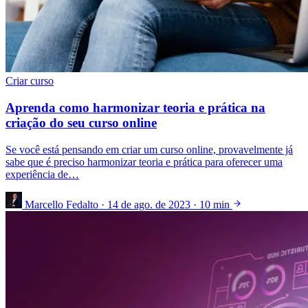
Criar curso
Aprenda como harmonizar teoria e prática na
criação do seu curso online
Se você está pensando em criar um curso online, provavelmente já
sabe que é preciso harmonizar teoria e prática para oferecer uma
experiência de…
Marcello Fedalto
·
14 de ago. de 2023
·
10 min