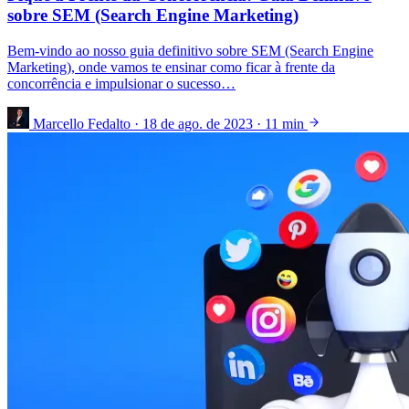
sobre SEM (Search Engine Marketing)
Bem-vindo ao nosso guia definitivo sobre SEM (Search Engine
Marketing), onde vamos te ensinar como ficar à frente da
concorrência e impulsionar o sucesso…
Marcello Fedalto
·
18 de ago. de 2023
·
11 min