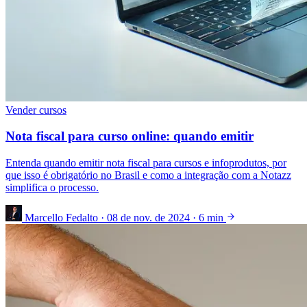
Vender cursos
Nota fiscal para curso online: quando emitir
Entenda quando emitir nota fiscal para cursos e infoprodutos, por
que isso é obrigatório no Brasil e como a integração com a Notazz
simplifica o processo.
Marcello Fedalto
·
08 de nov. de 2024
·
6 min