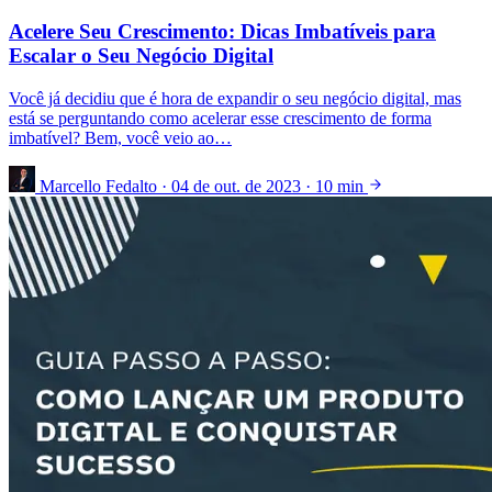
Acelere Seu Crescimento: Dicas Imbatíveis para
Escalar o Seu Negócio Digital
Você já decidiu que é hora de expandir o seu negócio digital, mas
está se perguntando como acelerar esse crescimento de forma
imbatível? Bem, você veio ao…
Marcello Fedalto
·
04 de out. de 2023
·
10 min