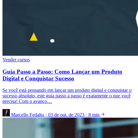
Vender cursos
Guia Passo a Passo: Como Lançar um Produto
Digital e Conquistar Sucesso
Se você está pensando em lançar um produto digital e conquistar o
sucesso absoluto, este guia passo a passo é exatamente o que você
precisa! Com o avanço…
Marcello Fedalto
·
03 de out. de 2023
·
8 min