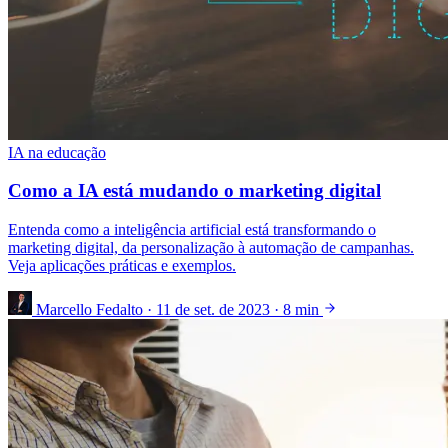
IA na educação
Como a IA está mudando o marketing digital
Entenda como a inteligência artificial está transformando o
marketing digital, da personalização à automação de campanhas.
Veja aplicações práticas e exemplos.
Marcello Fedalto
·
11 de set. de 2023
·
8 min