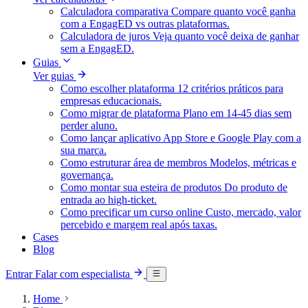
Calculadora comparativa
Compare quanto você ganha
com a EngagED vs outras plataformas.
Calculadora de juros
Veja quanto você deixa de ganhar
sem a EngagED.
Guias
Ver guias
Como escolher plataforma
12 critérios práticos para
empresas educacionais.
Como migrar de plataforma
Plano em 14-45 dias sem
perder aluno.
Como lançar aplicativo
App Store e Google Play com a
sua marca.
Como estruturar área de membros
Modelos, métricas e
governança.
Como montar sua esteira de produtos
Do produto de
entrada ao high-ticket.
Como precificar um curso online
Custo, mercado, valor
percebido e margem real após taxas.
Cases
Blog
Entrar
Falar com especialista
Home