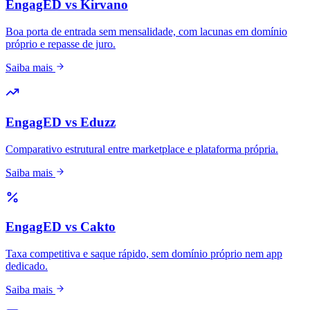
EngagED vs Kirvano
Boa porta de entrada sem mensalidade, com lacunas em domínio
próprio e repasse de juro.
Saiba mais
EngagED vs Eduzz
Comparativo estrutural entre marketplace e plataforma própria.
Saiba mais
EngagED vs Cakto
Taxa competitiva e saque rápido, sem domínio próprio nem app
dedicado.
Saiba mais