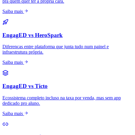
pra quem quer ter a própria cara.
Saiba mais
EngagED vs HeroSpark
Diferenças entre plataforma que junta tudo num painel e
infraestrutura própria.
Saiba mais
EngagED vs Ticto
Ecossistema completo incluso na taxa por venda, mas sem app
dedicado pro aluno.
Saiba mais