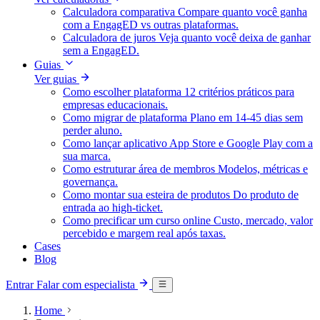
Calculadora comparativa
Compare quanto você ganha
com a EngagED vs outras plataformas.
Calculadora de juros
Veja quanto você deixa de ganhar
sem a EngagED.
Guias
Ver guias
Como escolher plataforma
12 critérios práticos para
empresas educacionais.
Como migrar de plataforma
Plano em 14-45 dias sem
perder aluno.
Como lançar aplicativo
App Store e Google Play com a
sua marca.
Como estruturar área de membros
Modelos, métricas e
governança.
Como montar sua esteira de produtos
Do produto de
entrada ao high-ticket.
Como precificar um curso online
Custo, mercado, valor
percebido e margem real após taxas.
Cases
Blog
Entrar
Falar com especialista
Home