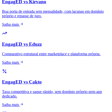
EngagED vs Kirvano
Boa porta de entrada sem mensalidade, com lacunas em domínio
próprio e repasse de juro.
Saiba mais
EngagED vs Eduzz
Comparativo estrutural entre marketplace e plataforma própria.
Saiba mais
EngagED vs Cakto
Taxa competitiva e saque rápido, sem domínio próprio nem app
dedicado.
Saiba mais