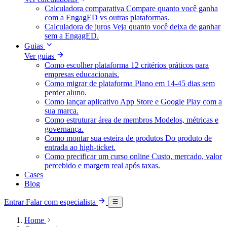
Calculadora comparativa
Compare quanto você ganha
com a EngagED vs outras plataformas.
Calculadora de juros
Veja quanto você deixa de ganhar
sem a EngagED.
Guias
Ver guias
Como escolher plataforma
12 critérios práticos para
empresas educacionais.
Como migrar de plataforma
Plano em 14-45 dias sem
perder aluno.
Como lançar aplicativo
App Store e Google Play com a
sua marca.
Como estruturar área de membros
Modelos, métricas e
governança.
Como montar sua esteira de produtos
Do produto de
entrada ao high-ticket.
Como precificar um curso online
Custo, mercado, valor
percebido e margem real após taxas.
Cases
Blog
Entrar
Falar com especialista
Home