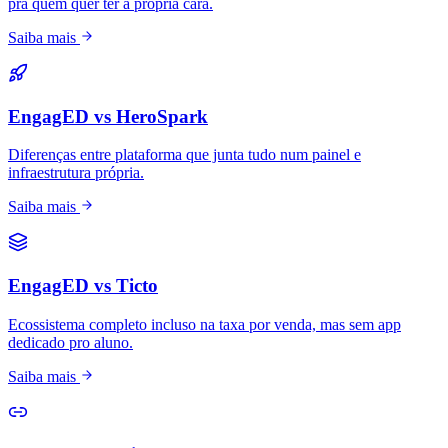
pra quem quer ter a própria cara.
Saiba mais
EngagED vs HeroSpark
Diferenças entre plataforma que junta tudo num painel e
infraestrutura própria.
Saiba mais
EngagED vs Ticto
Ecossistema completo incluso na taxa por venda, mas sem app
dedicado pro aluno.
Saiba mais