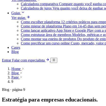
Calculadora comparativa
Compare quanto você ganha co
Calculadora de juros
Veja quanto você deixa de ganhar
Guias
Ver guias
Como escolher plataforma
12 critérios práticos para emp
Como migrar de plataforma
Plano em 14-45 dias sem per
Como lançar aplicativo
App Store e Google Play com a s
Como estruturar área de membros
Modelos, métricas e g
Como montar sua esteira de produtos
Do produto de entra
Como precificar um curso online
Custo, mercado, valor 
Cases
Blog
Entrar
Falar com especialista
Home
Blog
Page
9
Blog · página 9
Estratégia para empresas educacionais.