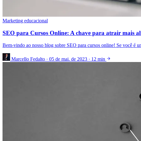
Marketing educacional
SEO para Cursos Online: A chave para atrair mais al
Bem-vindo ao nosso blog sobre SEO para cursos online! Se você é um
Marcello Fedalto
·
05 de mai. de 2023
·
12 min