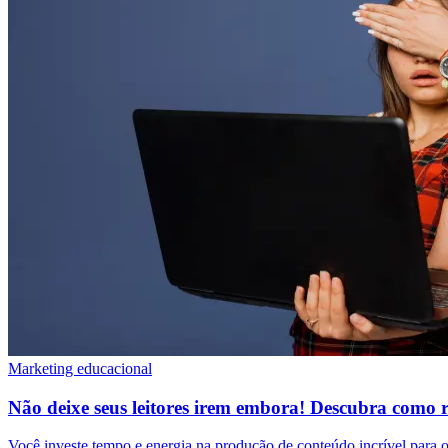
Marketing educacional
Não deixe seus leitores irem embora! Descubra como re
Você investe tempo e energia na produção de conteúdo incrível para 