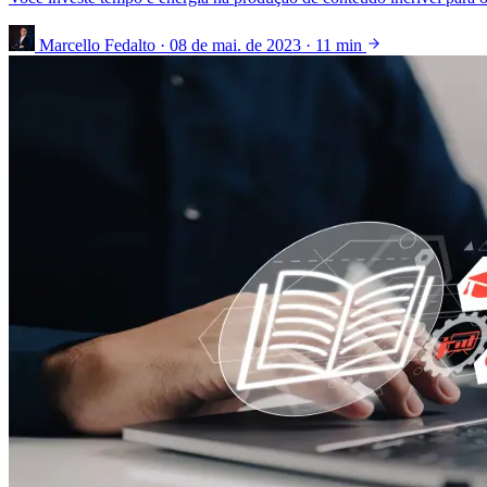
Marcello Fedalto
·
08 de mai. de 2023
·
11 min