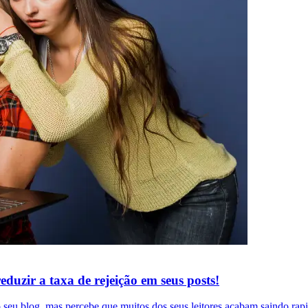
duzir a taxa de rejeição em seus posts!
o seu blog, mas percebe que muitos dos seus leitores acabam saindo r