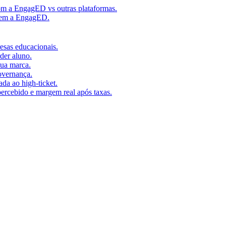
m a EngagED vs outras plataformas.
 sem a EngagED.
resas educacionais.
der aluno.
ua marca.
overnança.
da ao high-ticket.
percebido e margem real após taxas.