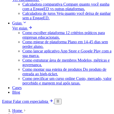
Calculadora comparativa
Compare quanto você ganha
com a EngagED vs outras plataformas.
Calculadora de juros
Veja quanto você deixa de ganhar
sem a EngagED.
Guias
Ver guias
Como escolher plataforma
12 critérios práticos para
empresas educacionais.
Como migrar de plataforma
Plano em 14-45 dias sem
perder aluno.
Como lançar aplicativo
App Store e Google Play com a
sua marca.
Como estruturar área de membros
Modelos, métricas e
governança.
Como montar sua esteira de produtos
Do produto de
entrada ao high-ticket.
Como precificar um curso online
Custo, mercado, valor
percebido e margem real após taxas.
Cases
Blog
Entrar
Falar com especialista
Home