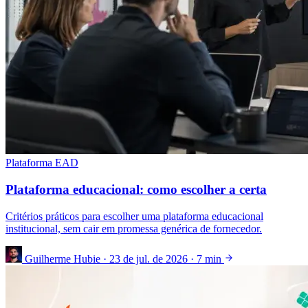
Plataforma EAD
Plataforma educacional: como escolher a certa
Critérios práticos para escolher uma plataforma educacional
institucional, sem cair em promessa genérica de fornecedor.
Guilherme Hubie
·
23 de jul. de 2026
·
7 min