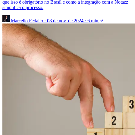
que isso é obrigatório no Brasil e como a integração com a Notazz
simplifica o processo.
Marcello Fedalto
·
08 de nov. de 2024
·
6 min