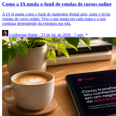
Como a IA muda o funil de vendas de cursos online
A IA já muda como o funil de marketing digital atrai, nutre e fecha
vendas de curso online. Veja o que muda em cada etapa e o que
continua dependendo da estrutura por trás.
Guilherme Hubie
·
23 de jul. de 2026
·
7 min