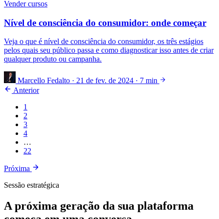
Vender cursos
Nível de consciência do consumidor: onde começar
Veja o que é nível de consciência do consumidor, os três estágios
pelos quais seu público passa e como diagnosticar isso antes de criar
qualquer produto ou campanha.
Marcello Fedalto
·
21 de fev. de 2024
·
7 min
Anterior
1
2
3
4
…
22
Próxima
Sessão estratégica
A próxima geração da sua plataforma