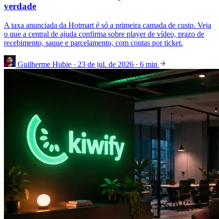
verdade
A taxa anunciada da Hotmart é só a primeira camada de custo. Veja
o que a central de ajuda confirma sobre player de vídeo, prazo de
recebimento, saque e parcelamento, com contas por ticket.
Guilherme Hubie
·
23 de jul. de 2026
·
6 min