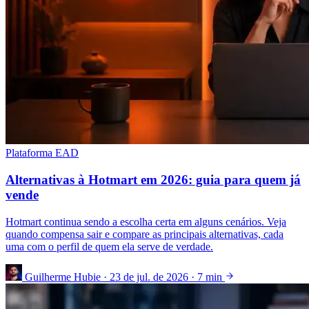
Plataforma EAD
Alternativas à Hotmart em 2026: guia para quem já
vende
Hotmart continua sendo a escolha certa em alguns cenários. Veja
quando compensa sair e compare as principais alternativas, cada
uma com o perfil de quem ela serve de verdade.
Guilherme Hubie
·
23 de jul. de 2026
·
7 min