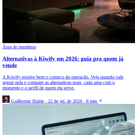
Área de membros
Alternativas à Kiwify em 2026: guia pra quem já
vende
A Kiwify resolve bem o começo da operação. Veja quando vale
seguir nela e compare as alternativas reais, cada uma com o
momento e o perfil de quem ela serve.
Guilherme Hubie
·
22 de jul. de 2026
·
8 min