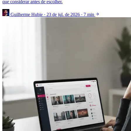
que considerar antes de escolher.
Guilherme Hubie
·
23 de jul. de 2026
·
7 min