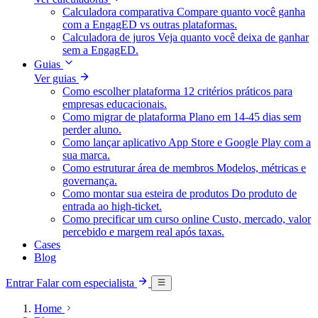
Calculadora comparativa
Compare quanto você ganha
com a EngagED vs outras plataformas.
Calculadora de juros
Veja quanto você deixa de ganhar
sem a EngagED.
Guias
Ver guias
Como escolher plataforma
12 critérios práticos para
empresas educacionais.
Como migrar de plataforma
Plano em 14-45 dias sem
perder aluno.
Como lançar aplicativo
App Store e Google Play com a
sua marca.
Como estruturar área de membros
Modelos, métricas e
governança.
Como montar sua esteira de produtos
Do produto de
entrada ao high-ticket.
Como precificar um curso online
Custo, mercado, valor
percebido e margem real após taxas.
Cases
Blog
Entrar
Falar com especialista
Home