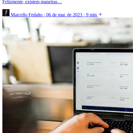
Felizmente, existem maneiras…
Marcello Fedalto
·
06 de mar. de 2023
·
9 min