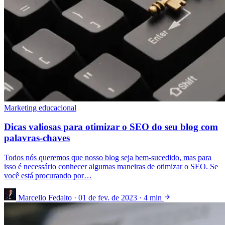
Marketing educacional
Dicas valiosas para otimizar o SEO do seu blog com
palavras-chaves
Todos nós queremos que nosso blog seja bem-sucedido, mas para
isso é necessário conhecer algumas maneiras de otimizar o SEO. Se
você está procurando por…
Marcello Fedalto
·
01 de fev. de 2023
·
4 min