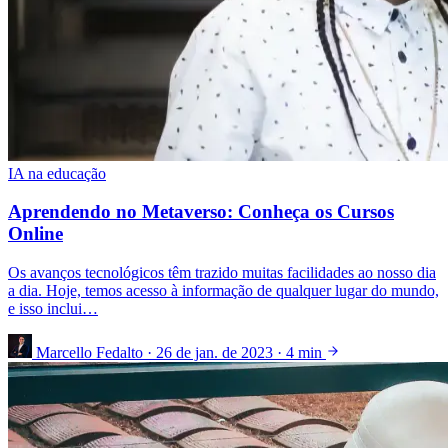
IA na educação
Aprendendo no Metaverso: Conheça os Cursos
Online
Os avanços tecnológicos têm trazido muitas facilidades ao nosso dia
a dia. Hoje, temos acesso à informação de qualquer lugar do mundo,
e isso inclui…
Marcello Fedalto
·
26 de jan. de 2023
·
4 min