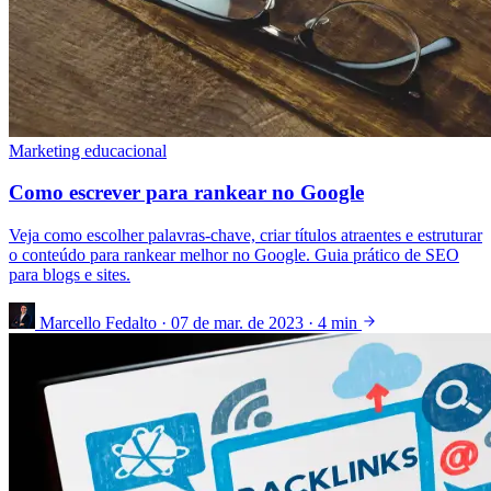
Marketing educacional
Como escrever para rankear no Google
Veja como escolher palavras-chave, criar títulos atraentes e estruturar
o conteúdo para rankear melhor no Google. Guia prático de SEO
para blogs e sites.
Marcello Fedalto
·
07 de mar. de 2023
·
4 min