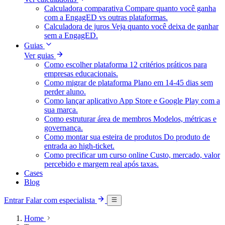
Calculadora comparativa
Compare quanto você ganha
com a EngagED vs outras plataformas.
Calculadora de juros
Veja quanto você deixa de ganhar
sem a EngagED.
Guias
Ver guias
Como escolher plataforma
12 critérios práticos para
empresas educacionais.
Como migrar de plataforma
Plano em 14-45 dias sem
perder aluno.
Como lançar aplicativo
App Store e Google Play com a
sua marca.
Como estruturar área de membros
Modelos, métricas e
governança.
Como montar sua esteira de produtos
Do produto de
entrada ao high-ticket.
Como precificar um curso online
Custo, mercado, valor
percebido e margem real após taxas.
Cases
Blog
Entrar
Falar com especialista
Home