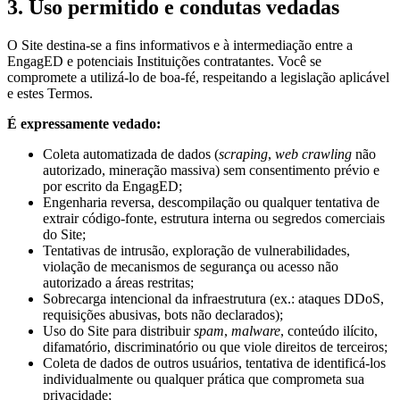
3. Uso permitido e condutas vedadas
O Site destina-se a fins informativos e à intermediação entre a
EngagED e potenciais Instituições contratantes. Você se
compromete a utilizá-lo de boa-fé, respeitando a legislação aplicável
e estes Termos.
É expressamente vedado:
Coleta automatizada de dados (
scraping
,
web crawling
não
autorizado, mineração massiva) sem consentimento prévio e
por escrito da EngagED;
Engenharia reversa, descompilação ou qualquer tentativa de
extrair código-fonte, estrutura interna ou segredos comerciais
do Site;
Tentativas de intrusão, exploração de vulnerabilidades,
violação de mecanismos de segurança ou acesso não
autorizado a áreas restritas;
Sobrecarga intencional da infraestrutura (ex.: ataques DDoS,
requisições abusivas, bots não declarados);
Uso do Site para distribuir
spam
,
malware
, conteúdo ilícito,
difamatório, discriminatório ou que viole direitos de terceiros;
Coleta de dados de outros usuários, tentativa de identificá-los
individualmente ou qualquer prática que comprometa sua
privacidade;