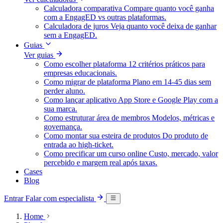
Calculadora comparativa
Compare quanto você ganha
com a EngagED vs outras plataformas.
Calculadora de juros
Veja quanto você deixa de ganhar
sem a EngagED.
Guias
Ver guias
Como escolher plataforma
12 critérios práticos para
empresas educacionais.
Como migrar de plataforma
Plano em 14-45 dias sem
perder aluno.
Como lançar aplicativo
App Store e Google Play com a
sua marca.
Como estruturar área de membros
Modelos, métricas e
governança.
Como montar sua esteira de produtos
Do produto de
entrada ao high-ticket.
Como precificar um curso online
Custo, mercado, valor
percebido e margem real após taxas.
Cases
Blog
Entrar
Falar com especialista
Home