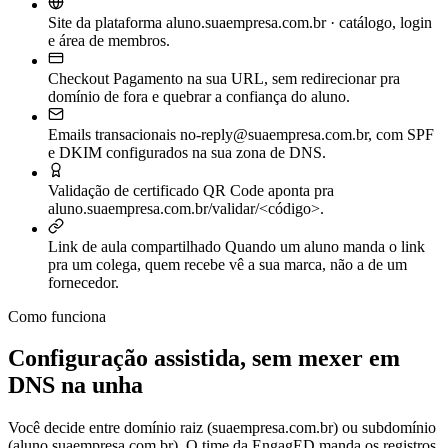
Site da plataforma
aluno.suaempresa.com.br · catálogo, login
e área de membros.
Checkout
Pagamento na sua URL, sem redirecionar pra
domínio de fora e quebrar a confiança do aluno.
Emails transacionais
no-reply@suaempresa.com.br, com SPF
e DKIM configurados na sua zona de DNS.
Validação de certificado
QR Code aponta pra
aluno.suaempresa.com.br/validar/<código>.
Link de aula compartilhado
Quando um aluno manda o link
pra um colega, quem recebe vê a sua marca, não a de um
fornecedor.
Como funciona
Configuração assistida, sem mexer em
DNS na unha
Você decide entre domínio raiz (suaempresa.com.br) ou subdomínio
(aluno.suaempresa.com.br). O time da EngagED manda os registros