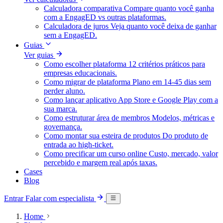
Calculadora comparativa
Compare quanto você ganha
com a EngagED vs outras plataformas.
Calculadora de juros
Veja quanto você deixa de ganhar
sem a EngagED.
Guias
Ver guias
Como escolher plataforma
12 critérios práticos para
empresas educacionais.
Como migrar de plataforma
Plano em 14-45 dias sem
perder aluno.
Como lançar aplicativo
App Store e Google Play com a
sua marca.
Como estruturar área de membros
Modelos, métricas e
governança.
Como montar sua esteira de produtos
Do produto de
entrada ao high-ticket.
Como precificar um curso online
Custo, mercado, valor
percebido e margem real após taxas.
Cases
Blog
Entrar
Falar com especialista
Home