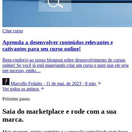
Criar curso
Aprenda a desenvolver conteúdos relevantes e
cativantes para seu curso online!
Bem-vindo(a) ao nosso blogpost sobre desenvolvimento de cursos
online! Se você já está planejando criar um curso e quer que ele seja
um sucesso, então…
Marcello Fedalto
·
11 de mai. de 2023
·
8 min
Ver todos os artigos
Próximo passo
Saia do marketplace e rode com a sua
marca.
Mais margem, esteira completa e a operação centralizada num lugar