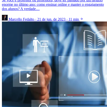
Se você é professor ou professora, deve ter passado por um desafio
enorme no último ano: como ensinar online e manter o engajamento
dos alunos? A verdade…
Marcello Fedalto
·
21 de jun. de 2023
·
11 min