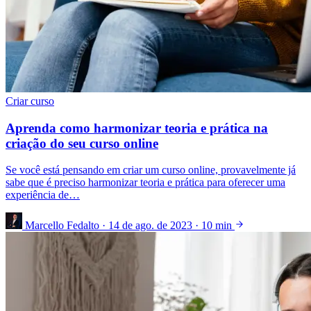
Criar curso
Aprenda como harmonizar teoria e prática na
criação do seu curso online
Se você está pensando em criar um curso online, provavelmente já
sabe que é preciso harmonizar teoria e prática para oferecer uma
experiência de…
Marcello Fedalto
·
14 de ago. de 2023
·
10 min