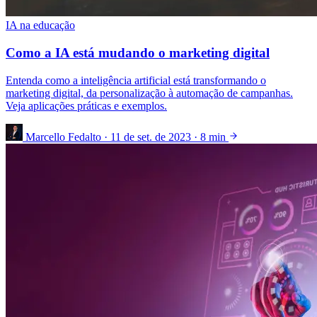
IA na educação
Como a IA está mudando o marketing digital
Entenda como a inteligência artificial está transformando o
marketing digital, da personalização à automação de campanhas.
Veja aplicações práticas e exemplos.
Marcello Fedalto
·
11 de set. de 2023
·
8 min