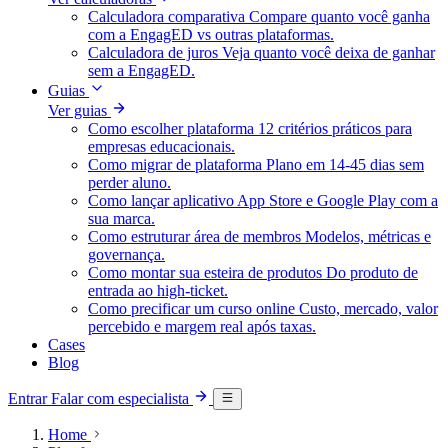
Calculadora comparativa
Compare quanto você ganha
com a EngagED vs outras plataformas.
Calculadora de juros
Veja quanto você deixa de ganhar
sem a EngagED.
Guias
Ver guias
Como escolher plataforma
12 critérios práticos para
empresas educacionais.
Como migrar de plataforma
Plano em 14-45 dias sem
perder aluno.
Como lançar aplicativo
App Store e Google Play com a
sua marca.
Como estruturar área de membros
Modelos, métricas e
governança.
Como montar sua esteira de produtos
Do produto de
entrada ao high-ticket.
Como precificar um curso online
Custo, mercado, valor
percebido e margem real após taxas.
Cases
Blog
Entrar
Falar com especialista
Home