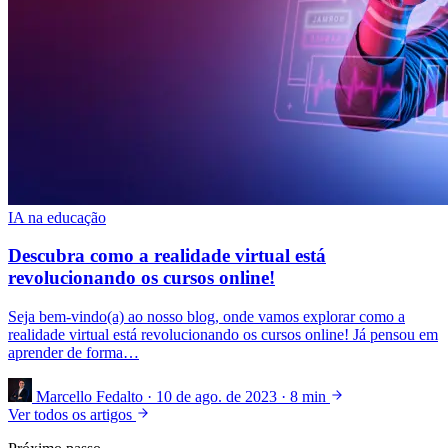
IA na educação
Descubra como a realidade virtual está
revolucionando os cursos online!
Seja bem-vindo(a) ao nosso blog, onde vamos explorar como a
realidade virtual está revolucionando os cursos online! Já pensou em
aprender de forma…
Marcello Fedalto
·
10 de ago. de 2023
·
8 min
Ver todos os artigos