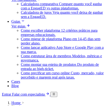
Calculadora comparativa
Compare quanto você ganha
com a EngagED vs outras plataformas.
Calculadora de juros
Veja quanto você deixa de ganhar
sem a EngagED.
Guias
Ver guias
Como escolher plataforma
12 critérios práticos para
empresas educacionais.
Como migrar de plataforma
Plano em 14-45 dias sem
perder aluno.
Como lançar aplicativo
App Store e Google Play com a
sua marca.
Como estruturar área de membros
Modelos, métricas e
governança.
Como montar sua esteira de produtos
Do produto de
entrada ao high-ticket.
Como precificar um curso online
Custo, mercado, valor
percebido e margem real após taxas.
Cases
Blog
Entrar
Falar com especialista
Home