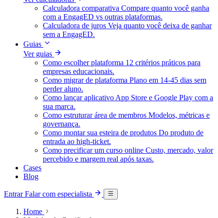
Calculadora comparativa
Compare quanto você ganha
com a EngagED vs outras plataformas.
Calculadora de juros
Veja quanto você deixa de ganhar
sem a EngagED.
Guias
Ver guias
Como escolher plataforma
12 critérios práticos para
empresas educacionais.
Como migrar de plataforma
Plano em 14-45 dias sem
perder aluno.
Como lançar aplicativo
App Store e Google Play com a
sua marca.
Como estruturar área de membros
Modelos, métricas e
governança.
Como montar sua esteira de produtos
Do produto de
entrada ao high-ticket.
Como precificar um curso online
Custo, mercado, valor
percebido e margem real após taxas.
Cases
Blog
Entrar
Falar com especialista
Home