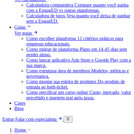
Calculadora comparativa
Compare quanto você ganha
com a EngagED vs outras plataformas.
Calculadora de juros
Veja quanto você deixa de ganhar
sem a EngagED.
Guias
Ver guias
Como escolher plataforma
12 critérios práticos para
empresas educacionais.
Como migrar de plataforma
Plano em 14-45 dias sem
perder aluno.
Como lançar aplicativo
App Store e Google Play com a
sua marca.
Como estruturar área de membros
Modelos, métricas e
governança.
Como montar sua esteira de produtos
Do produto de
entrada ao high-ticket.
Como precificar um curso online
Custo, mercado, valor
percebido e margem real após taxas.
Cases
Blog
Entrar
Falar com especialista
Home