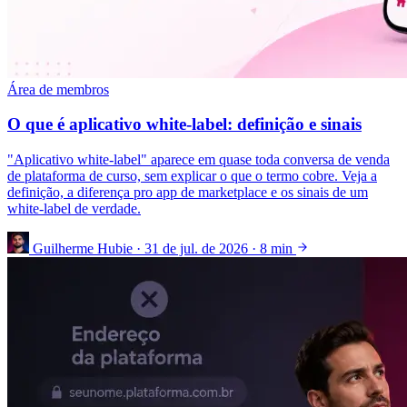
Área de membros
O que é aplicativo white-label: definição e sinais
"Aplicativo white-label" aparece em quase toda conversa de venda
de plataforma de curso, sem explicar o que o termo cobre. Veja a
definição, a diferença pro app de marketplace e os sinais de um
white-label de verdade.
Guilherme Hubie
·
31 de jul. de 2026
·
8 min