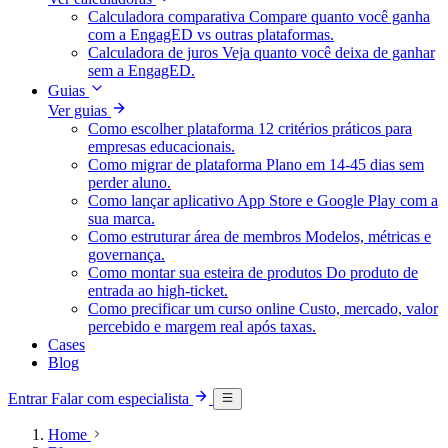
Calculadora comparativa
Compare quanto você ganha
com a EngagED vs outras plataformas.
Calculadora de juros
Veja quanto você deixa de ganhar
sem a EngagED.
Guias
Ver guias
Como escolher plataforma
12 critérios práticos para
empresas educacionais.
Como migrar de plataforma
Plano em 14-45 dias sem
perder aluno.
Como lançar aplicativo
App Store e Google Play com a
sua marca.
Como estruturar área de membros
Modelos, métricas e
governança.
Como montar sua esteira de produtos
Do produto de
entrada ao high-ticket.
Como precificar um curso online
Custo, mercado, valor
percebido e margem real após taxas.
Cases
Blog
Entrar
Falar com especialista
Home