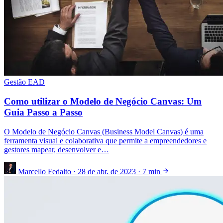
Gestão EAD
Como utilizar o Modelo de Negócio Canvas: Um
Guia Passo a Passo
O Modelo de Negócio Canvas (Business Model Canvas) é uma
ferramenta visual e colaborativa que permite a empreendedores e
gestores mapear, desenvolver e…
Marcello Fedalto
·
28 de abr. de 2023
·
7 min