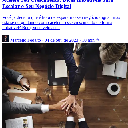
Escalar o Seu Negócio Digital
Você já decidiu que é hora de expandir o seu negócio digital, mas
está se perguntando como acelerar esse crescimento de forma
imbatível? Bem, você veio ao…
Marcello Fedalto
·
04 de out. de 2023
·
10 min