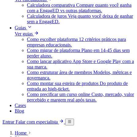
Calculadora comparativa
Compare quanto você ganha
com a EngagED vs outras plataformas.
Calculadora de juros
Veja quanto você deixa de ganhar
sem a EngagED.
Guias
Ver guias
Como escolher plataforma
12 critérios práticos para
empresas educacionais.
Como migrar de plataforma
Plano em 14-45 dias sem
perder aluno.
Como lançar aplicativo
App Store e Google Play com a
sua marca.
Como estruturar área de membros
Modelos, métricas e
governança.
Como montar sua esteira de produtos
Do produto de
entrada ao high-ticket.
Como precificar um curso online
Custo, mercado, valor
percebido e margem real após taxas.
Cases
Blog
Entrar
Falar com especialista
Home