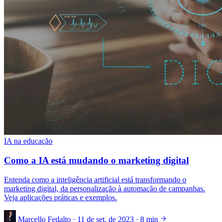
IA na educação
Como a IA está mudando o marketing digital
Entenda como a inteligência artificial está transformando o
marketing digital, da personalização à automação de campanhas.
Veja aplicações práticas e exemplos.
Marcello Fedalto
·
11 de set. de 2023
·
8 min