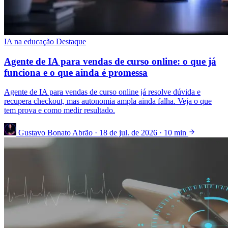
IA na educação
Destaque
Agente de IA para vendas de curso online: o que já
funciona e o que ainda é promessa
Agente de IA para vendas de curso online já resolve dúvida e
recupera checkout, mas autonomia ampla ainda falha. Veja o que
tem prova e como medir resultado.
Gustavo Bonato Abrão
·
18 de jul. de 2026
·
10 min