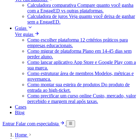
Calculadora comparativa
Compare quanto você ganha
com a EngagED vs outras plataformas.
Calculadora de juros
Veja quanto você deixa de ganhar
sem a EngagED.
Guias
Ver guias
Como escolher plataforma
12 critérios práticos para
empresas educacionais.
Como migrar de plataforma
Plano em 14-45 dias sem
perder aluno.
Como lançar aplicativo
App Store e Google Play com a
sua marca.
Como estruturar área de membros
Modelos, métricas e
governança.
Como montar sua esteira de produtos
Do produto de
entrada ao high-ticket.
Como precificar um curso online
Custo, mercado, valor
percebido e margem real após taxas.
Cases
Blog
Entrar
Falar com especialista
Home