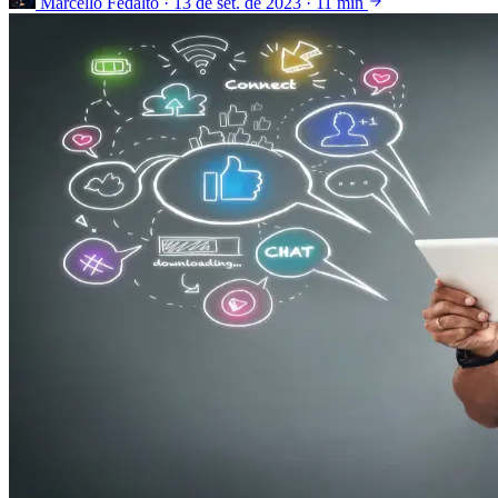
Marcello Fedalto
·
13 de set. de 2023
·
11 min