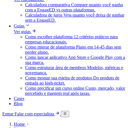
Calculadora comparativa
Compare quanto você ganha
com a EngagED vs outras plataformas.
Calculadora de juros
Veja quanto você deixa de ganhar
sem a EngagED.
Guias
Ver guias
Como escolher plataforma
12 critérios práticos para
empresas educacionais.
Como migrar de plataforma
Plano em 14-45 dias sem
perder aluno.
Como lançar aplicativo
App Store e Google Play com a
sua marca.
Como estruturar área de membros
Modelos, métricas e
governança.
Como montar sua esteira de produtos
Do produto de
entrada ao high-ticket.
Como precificar um curso online
Custo, mercado, valor
percebido e margem real após taxas.
Cases
Blog
Entrar
Falar com especialista
Home