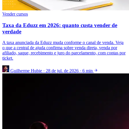
Vender cursos
Taxa da Eduzz em 2026: quanto custa vender de
verdade
A taxa anunciada da Eduzz muda conforme o canal de venda. Veja
o que a central de ajuda confirma sobre venda direta, venda por
afiliado, saque, recebimento e juro do parcelamento, com contas por
ticket.
Guilherme Hubie
·
28 de jul. de 2026
·
6 min