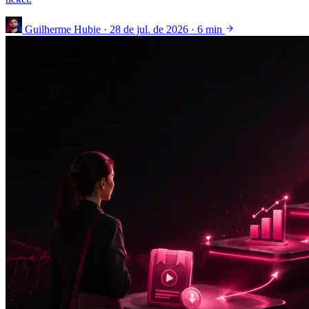
Guilherme Hubie
·
28 de jul. de 2026
·
6 min