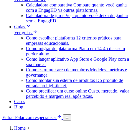
Calculadora comparativa
Compare quanto você ganha
com a EngagED vs outras plataformas.
Calculadora de juros
Veja quanto você deixa de ganhar
sem a EngagED.
Guias
Ver guias
Como escolher plataforma
12 critérios práticos para
empresas educacionais.
Como migrar de plataforma
Plano em 14-45 dias sem
perder aluno.
Como lançar aplicativo
App Store e Google Play com a
sua marca.
Como estruturar área de membros
Modelos, métricas e
governança.
Como montar sua esteira de produtos
Do produto de
entrada ao high-ticket.
Como precificar um curso online
Custo, mercado, valor
percebido e margem real após taxas.
Cases
Blog
Entrar
Falar com especialista
Home