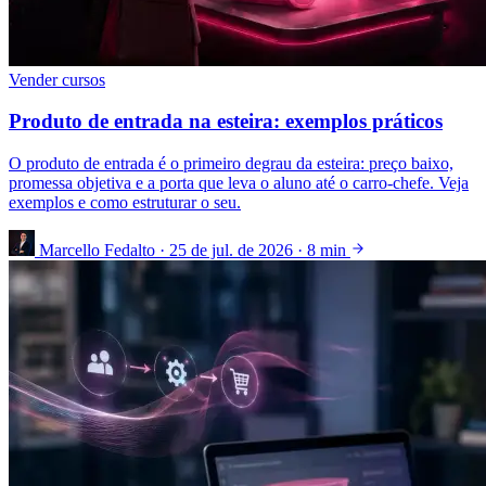
Vender cursos
Produto de entrada na esteira: exemplos práticos
O produto de entrada é o primeiro degrau da esteira: preço baixo,
promessa objetiva e a porta que leva o aluno até o carro-chefe. Veja
exemplos e como estruturar o seu.
Marcello Fedalto
·
25 de jul. de 2026
·
8 min