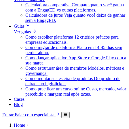
Calculadora comparativa
Compare quanto você ganha
com a EngagED vs outras plataformas.
Calculadora de juros
Veja quanto você deixa de ganhar
sem a EngagED.
Guias
Ver guias
Como escolher plataforma
12 critérios práticos para
empresas educacionais.
Como migrar de plataforma
Plano em 14-45 dias sem
perder aluno.
Como lançar aplicativo
App Store e Google Play com a
sua marca.
Como estruturar área de membros
Modelos, métricas e
governança.
Como montar sua esteira de produtos
Do produto de
entrada ao high-ticket.
Como precificar um curso online
Custo, mercado, valor
percebido e margem real após taxas.
Cases
Blog
Entrar
Falar com especialista
Home