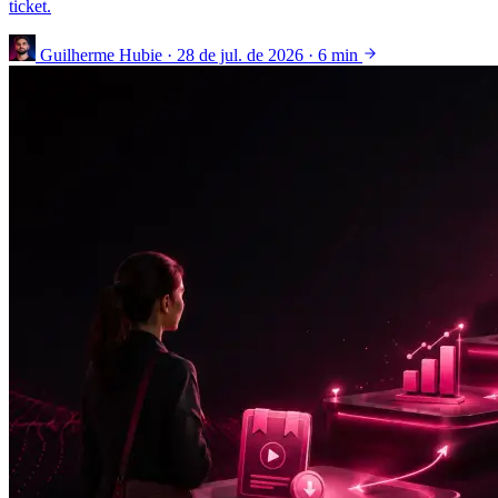
ticket.
Guilherme Hubie
·
28 de jul. de 2026
·
6 min