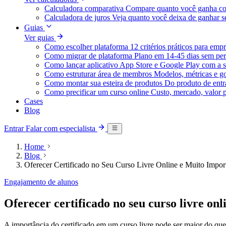
Calculadora comparativa
Compare quanto você ganha co
Calculadora de juros
Veja quanto você deixa de ganhar
Guias
Ver guias
Como escolher plataforma
12 critérios práticos para emp
Como migrar de plataforma
Plano em 14-45 dias sem per
Como lançar aplicativo
App Store e Google Play com a s
Como estruturar área de membros
Modelos, métricas e g
Como montar sua esteira de produtos
Do produto de entra
Como precificar um curso online
Custo, mercado, valor 
Cases
Blog
Entrar
Falar com especialista
Home
Blog
Oferecer Certificado no Seu Curso Livre Online e Muito Impo
Engajamento de alunos
Oferecer certificado no seu curso livre on
A importância do certificado em um curso livre pode ser maior do qu