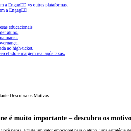
m a EngagED vs outras plataformas.
 sem a EngagED.
resas educacionais.
der aluno.
ua marca.
overnança.
da ao high-ticket.
percebido e margem real após taxas.
rtante Descubra os Motivos
line é muito importante – descubra os motivo
e você pensa. Existe um valor emocional para o aluno, uma estratégia 