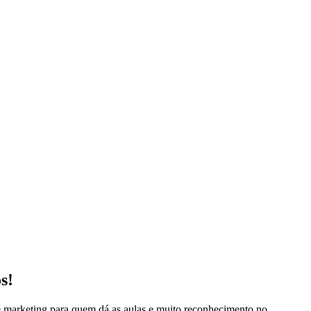
s!
de marketing para quem dá as aulas e muito reconhecimento no