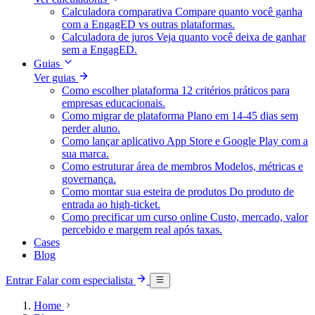
Calculadora comparativa
Compare quanto você ganha
com a EngagED vs outras plataformas.
Calculadora de juros
Veja quanto você deixa de ganhar
sem a EngagED.
Guias
Ver guias
Como escolher plataforma
12 critérios práticos para
empresas educacionais.
Como migrar de plataforma
Plano em 14-45 dias sem
perder aluno.
Como lançar aplicativo
App Store e Google Play com a
sua marca.
Como estruturar área de membros
Modelos, métricas e
governança.
Como montar sua esteira de produtos
Do produto de
entrada ao high-ticket.
Como precificar um curso online
Custo, mercado, valor
percebido e margem real após taxas.
Cases
Blog
Entrar
Falar com especialista
Home