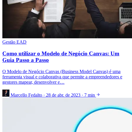
Gestão EAD
Como utilizar o Modelo de Negócio Canvas: Um
Guia Passo a Passo
O Modelo de Negócio Canvas (Business Model Canvas) é uma
ferramenta visual e colaborativa que permite a empreendedores e
gestores mapear, desenvolver e…
Marcello Fedalto
·
28 de abr. de 2023
·
7 min