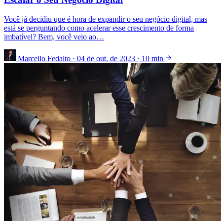
Você já decidiu que é hora de expandir o seu negócio digital, mas
está se perguntando como acelerar esse crescimento de forma
imbatível? Bem, você veio ao…
Marcello Fedalto
·
04 de out. de 2023
·
10 min