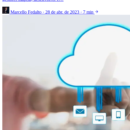
Marcello Fedalto
·
28 de abr. de 2023
·
7 min