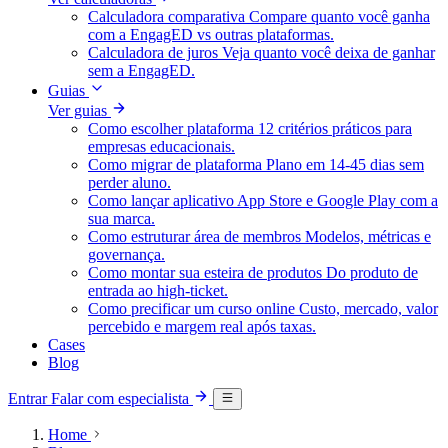
Calculadora comparativa
Compare quanto você ganha
com a EngagED vs outras plataformas.
Calculadora de juros
Veja quanto você deixa de ganhar
sem a EngagED.
Guias
Ver guias
Como escolher plataforma
12 critérios práticos para
empresas educacionais.
Como migrar de plataforma
Plano em 14-45 dias sem
perder aluno.
Como lançar aplicativo
App Store e Google Play com a
sua marca.
Como estruturar área de membros
Modelos, métricas e
governança.
Como montar sua esteira de produtos
Do produto de
entrada ao high-ticket.
Como precificar um curso online
Custo, mercado, valor
percebido e margem real após taxas.
Cases
Blog
Entrar
Falar com especialista
Home