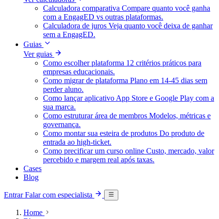
Calculadora comparativa
Compare quanto você ganha
com a EngagED vs outras plataformas.
Calculadora de juros
Veja quanto você deixa de ganhar
sem a EngagED.
Guias
Ver guias
Como escolher plataforma
12 critérios práticos para
empresas educacionais.
Como migrar de plataforma
Plano em 14-45 dias sem
perder aluno.
Como lançar aplicativo
App Store e Google Play com a
sua marca.
Como estruturar área de membros
Modelos, métricas e
governança.
Como montar sua esteira de produtos
Do produto de
entrada ao high-ticket.
Como precificar um curso online
Custo, mercado, valor
percebido e margem real após taxas.
Cases
Blog
Entrar
Falar com especialista
Home