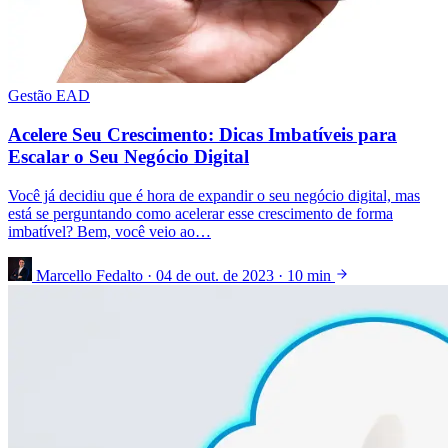
Gestão EAD
Acelere Seu Crescimento: Dicas Imbatíveis para
Escalar o Seu Negócio Digital
Você já decidiu que é hora de expandir o seu negócio digital, mas
está se perguntando como acelerar esse crescimento de forma
imbatível? Bem, você veio ao…
Marcello Fedalto
·
04 de out. de 2023
·
10 min