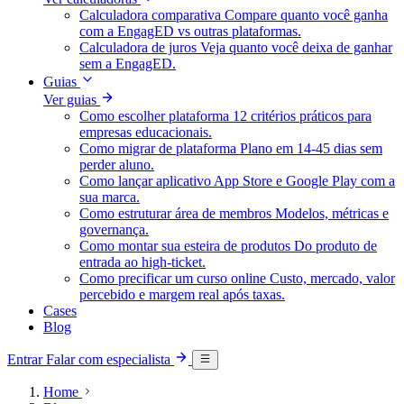
Calculadora comparativa
Compare quanto você ganha
com a EngagED vs outras plataformas.
Calculadora de juros
Veja quanto você deixa de ganhar
sem a EngagED.
Guias
Ver guias
Como escolher plataforma
12 critérios práticos para
empresas educacionais.
Como migrar de plataforma
Plano em 14-45 dias sem
perder aluno.
Como lançar aplicativo
App Store e Google Play com a
sua marca.
Como estruturar área de membros
Modelos, métricas e
governança.
Como montar sua esteira de produtos
Do produto de
entrada ao high-ticket.
Como precificar um curso online
Custo, mercado, valor
percebido e margem real após taxas.
Cases
Blog
Entrar
Falar com especialista
Home