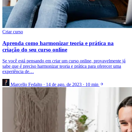
Criar curso
Aprenda como harmonizar teoria e prática na
criação do seu curso online
Se você está pensando em criar um curso online, provavelmente já
sabe que é preciso harmonizar teoria e prática para oferecer uma
experiência de…
Marcello Fedalto
·
14 de ago. de 2023
·
10 min