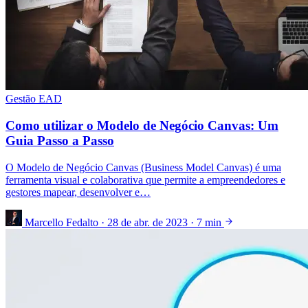
Gestão EAD
Como utilizar o Modelo de Negócio Canvas: Um
Guia Passo a Passo
O Modelo de Negócio Canvas (Business Model Canvas) é uma
ferramenta visual e colaborativa que permite a empreendedores e
gestores mapear, desenvolver e…
Marcello Fedalto
·
28 de abr. de 2023
·
7 min