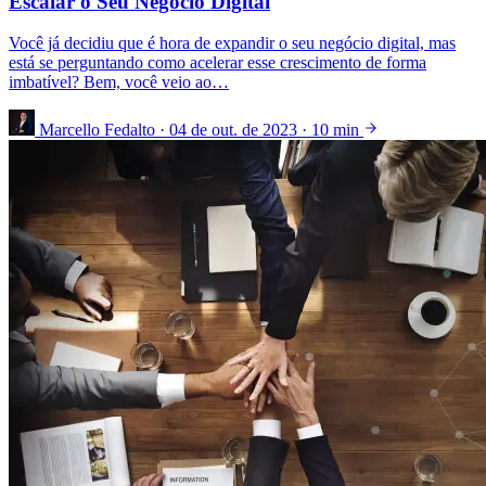
Escalar o Seu Negócio Digital
Você já decidiu que é hora de expandir o seu negócio digital, mas
está se perguntando como acelerar esse crescimento de forma
imbatível? Bem, você veio ao…
Marcello Fedalto
·
04 de out. de 2023
·
10 min