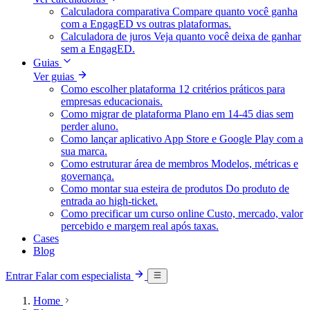
Calculadora comparativa
Compare quanto você ganha
com a EngagED vs outras plataformas.
Calculadora de juros
Veja quanto você deixa de ganhar
sem a EngagED.
Guias
Ver guias
Como escolher plataforma
12 critérios práticos para
empresas educacionais.
Como migrar de plataforma
Plano em 14-45 dias sem
perder aluno.
Como lançar aplicativo
App Store e Google Play com a
sua marca.
Como estruturar área de membros
Modelos, métricas e
governança.
Como montar sua esteira de produtos
Do produto de
entrada ao high-ticket.
Como precificar um curso online
Custo, mercado, valor
percebido e margem real após taxas.
Cases
Blog
Entrar
Falar com especialista
Home