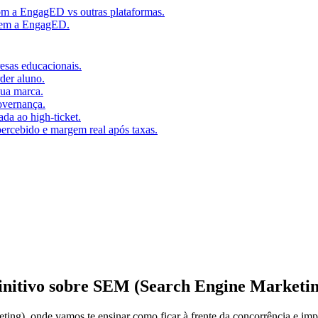
m a EngagED vs outras plataformas.
 sem a EngagED.
resas educacionais.
der aluno.
ua marca.
overnança.
da ao high-ticket.
percebido e margem real após taxas.
initivo sobre SEM (Search Engine Marketi
ing), onde vamos te ensinar como ficar à frente da concorrência e im