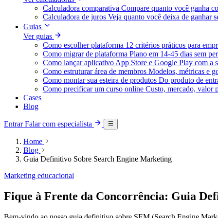
Calculadora comparativa
Compare quanto você ganha co
Calculadora de juros
Veja quanto você deixa de ganhar
Guias
Ver guias
Como escolher plataforma
12 critérios práticos para emp
Como migrar de plataforma
Plano em 14-45 dias sem per
Como lançar aplicativo
App Store e Google Play com a s
Como estruturar área de membros
Modelos, métricas e g
Como montar sua esteira de produtos
Do produto de entra
Como precificar um curso online
Custo, mercado, valor 
Cases
Blog
Entrar
Falar com especialista
Home
Blog
Guia Definitivo Sobre Search Engine Marketing
Marketing educacional
Fique à Frente da Concorrência: Guia Def
Bem-vindo ao nosso guia definitivo sobre SEM (Search Engine Market