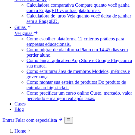
Calculadora comparativa
Compare quanto você ganha
com a EngagED vs outras plataformas.
Calculadora de juros
Veja quanto você deixa de ganhar
sem a EngagED.
Guias
Ver guias
Como escolher plataforma
12 critérios práticos para
empresas educacionais.
Como migrar de plataforma
Plano em 14-45 dias sem
perder aluno.
Como lançar aplicativo
App Store e Google Play com a
sua marca.
Como estruturar área de membros
Modelos, métricas e
governança.
Como montar sua esteira de produtos
Do produto de
entrada ao high-ticket.
Como precificar um curso online
Custo, mercado, valor
percebido e margem real após taxas.
Cases
Blog
Entrar
Falar com especialista
Home