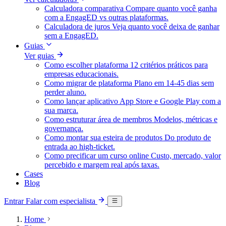
Calculadora comparativa
Compare quanto você ganha
com a EngagED vs outras plataformas.
Calculadora de juros
Veja quanto você deixa de ganhar
sem a EngagED.
Guias
Ver guias
Como escolher plataforma
12 critérios práticos para
empresas educacionais.
Como migrar de plataforma
Plano em 14-45 dias sem
perder aluno.
Como lançar aplicativo
App Store e Google Play com a
sua marca.
Como estruturar área de membros
Modelos, métricas e
governança.
Como montar sua esteira de produtos
Do produto de
entrada ao high-ticket.
Como precificar um curso online
Custo, mercado, valor
percebido e margem real após taxas.
Cases
Blog
Entrar
Falar com especialista
Home