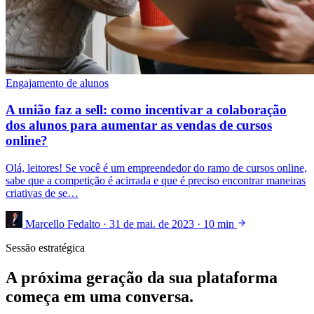
Engajamento de alunos
A união faz a sell: como incentivar a colaboração
dos alunos para aumentar as vendas de cursos
online?
Olá, leitores! Se você é um empreendedor do ramo de cursos online,
sabe que a competição é acirrada e que é preciso encontrar maneiras
criativas de se…
Marcello Fedalto
·
31 de mai. de 2023
·
10 min
Sessão estratégica
A próxima geração da sua plataforma
começa em uma conversa.