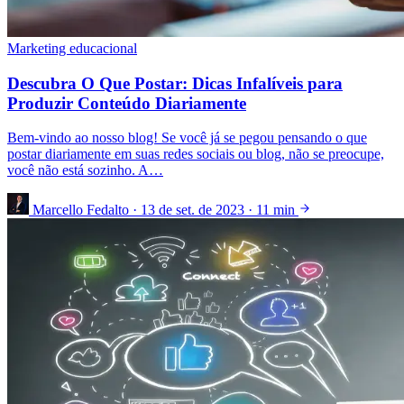
Marketing educacional
Descubra O Que Postar: Dicas Infalíveis para
Produzir Conteúdo Diariamente
Bem-vindo ao nosso blog! Se você já se pegou pensando o que
postar diariamente em suas redes sociais ou blog, não se preocupe,
você não está sozinho. A…
Marcello Fedalto
·
13 de set. de 2023
·
11 min