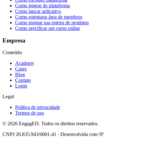
Como migrar de plataforma
Como lançar aplicativo
Como estruturar área de membros
Como montar sua esteira de produtos
Como precificar um curso online
Empresa
Conteúdo
Academy
Cases
Blog
Contato
Login
Legal
Política de privacidade
Termos de uso
© 2026 EngagED. Todos os direitos reservados.
CNPJ 20.835.943/0001-41 · Desenvolvida com 🩷