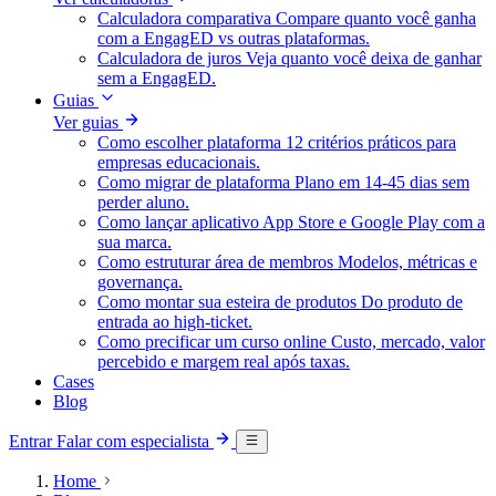
Calculadora comparativa
Compare quanto você ganha
com a EngagED vs outras plataformas.
Calculadora de juros
Veja quanto você deixa de ganhar
sem a EngagED.
Guias
Ver guias
Como escolher plataforma
12 critérios práticos para
empresas educacionais.
Como migrar de plataforma
Plano em 14-45 dias sem
perder aluno.
Como lançar aplicativo
App Store e Google Play com a
sua marca.
Como estruturar área de membros
Modelos, métricas e
governança.
Como montar sua esteira de produtos
Do produto de
entrada ao high-ticket.
Como precificar um curso online
Custo, mercado, valor
percebido e margem real após taxas.
Cases
Blog
Entrar
Falar com especialista
Home