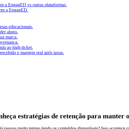
m a EngagED vs outras plataformas.
 sem a EngagED.
resas educacionais.
der aluno.
ua marca.
overnança.
da ao high-ticket.
percebido e margem real após taxas.
onheça estratégias de retenção para manter 
já passou muito tempo lendo os conteúdos disponíveis? Isso acontece