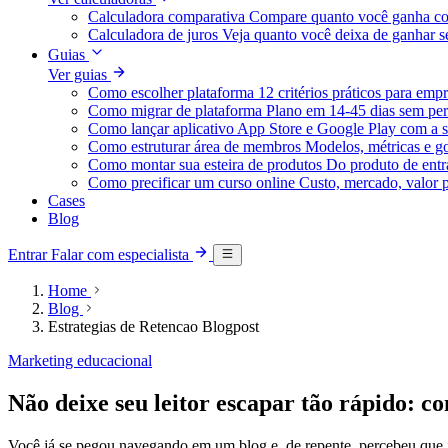
Calculadora comparativa
Compare quanto você ganha co
Calculadora de juros
Veja quanto você deixa de ganhar
Guias
Ver guias
Como escolher plataforma
12 critérios práticos para emp
Como migrar de plataforma
Plano em 14-45 dias sem per
Como lançar aplicativo
App Store e Google Play com a s
Como estruturar área de membros
Modelos, métricas e g
Como montar sua esteira de produtos
Do produto de entra
Como precificar um curso online
Custo, mercado, valor 
Cases
Blog
Entrar
Falar com especialista
Home
Blog
Estrategias de Retencao Blogpost
Marketing educacional
Não deixe seu leitor escapar tão rápido: c
Você já se pegou navegando em um blog e, de repente, percebeu que 