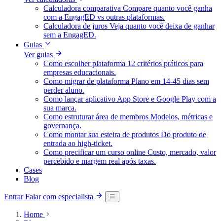
Calculadora comparativa
Compare quanto você ganha
com a EngagED vs outras plataformas.
Calculadora de juros
Veja quanto você deixa de ganhar
sem a EngagED.
Guias
Ver guias
Como escolher plataforma
12 critérios práticos para
empresas educacionais.
Como migrar de plataforma
Plano em 14-45 dias sem
perder aluno.
Como lançar aplicativo
App Store e Google Play com a
sua marca.
Como estruturar área de membros
Modelos, métricas e
governança.
Como montar sua esteira de produtos
Do produto de
entrada ao high-ticket.
Como precificar um curso online
Custo, mercado, valor
percebido e margem real após taxas.
Cases
Blog
Entrar
Falar com especialista
Home