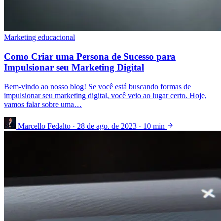
Marketing educacional
Como Criar uma Persona de Sucesso para
Impulsionar seu Marketing Digital
Bem-vindo ao nosso blog! Se você está buscando formas de
impulsionar seu marketing digital, você veio ao lugar certo. Hoje,
vamos falar sobre uma…
Marcello Fedalto
·
28 de ago. de 2023
·
10 min