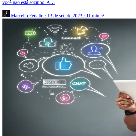
você não está sozinho. A…
Marcello Fedalto
·
13 de set. de 2023
·
11 min