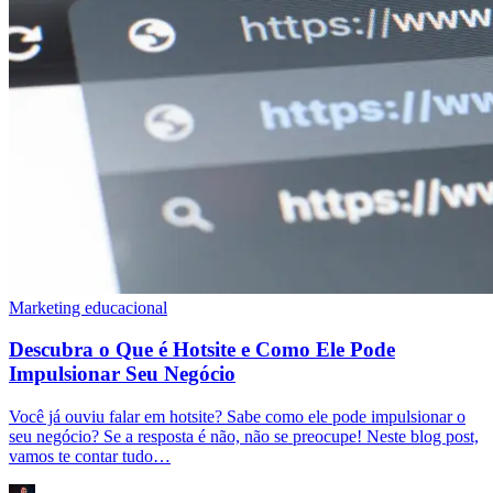
Marketing educacional
Descubra o Que é Hotsite e Como Ele Pode
Impulsionar Seu Negócio
Você já ouviu falar em hotsite? Sabe como ele pode impulsionar o
seu negócio? Se a resposta é não, não se preocupe! Neste blog post,
vamos te contar tudo…