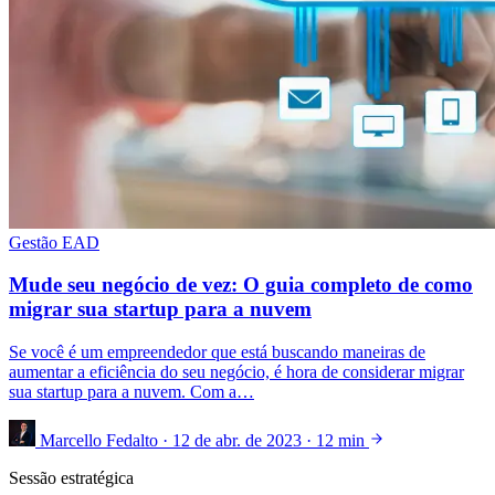
Gestão EAD
Mude seu negócio de vez: O guia completo de como
migrar sua startup para a nuvem
Se você é um empreendedor que está buscando maneiras de
aumentar a eficiência do seu negócio, é hora de considerar migrar
sua startup para a nuvem. Com a…
Marcello Fedalto
·
12 de abr. de 2023
·
12 min
Sessão estratégica