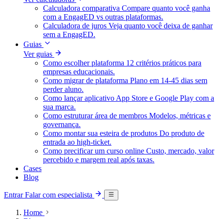
Calculadora comparativa
Compare quanto você ganha
com a EngagED vs outras plataformas.
Calculadora de juros
Veja quanto você deixa de ganhar
sem a EngagED.
Guias
Ver guias
Como escolher plataforma
12 critérios práticos para
empresas educacionais.
Como migrar de plataforma
Plano em 14-45 dias sem
perder aluno.
Como lançar aplicativo
App Store e Google Play com a
sua marca.
Como estruturar área de membros
Modelos, métricas e
governança.
Como montar sua esteira de produtos
Do produto de
entrada ao high-ticket.
Como precificar um curso online
Custo, mercado, valor
percebido e margem real após taxas.
Cases
Blog
Entrar
Falar com especialista
Home