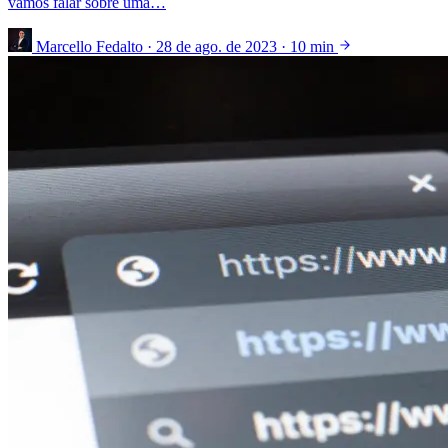
vamos falar sobre uma…
Marcello Fedalto
·
28 de ago. de 2023
·
10 min