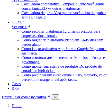
Calculadora comparativa
Compare quanto você ganha
com a EngagED vs outras plataformas.
Calculadora de juros
Veja quanto você deixa de ganhar
sem a EngagED.
Guias
Ver guias
Como escolher plataforma
12 critérios práticos para
empresas educacionais.
Como migrar de plataforma
Plano em 14-45 dias sem
perder aluno.
Como lançar aplicativo
App Store e Google Play com a
sua marca.
Como estruturar área de membros
Modelos, métricas e
governança.
Como montar sua esteira de produtos
Do produto de
entrada ao high-ticket.
Como precificar um curso online
Custo, mercado, valor
percebido e margem real após taxas.
Cases
Blog
Entrar
Falar com especialista
Home