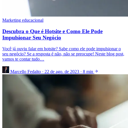
Marketing educacional
Descubra o Que é Hotsite e Como Ele Pode
Impulsionar Seu Negócio
Você já ouviu falar em hotsite? Sabe como ele pode impulsionar o
seu negócio? Se a resposta é não, não se preocupe! Neste blog post,
vamos te contar tudo…
Marcello Fedalto
·
22 de ago. de 2023
·
8 min