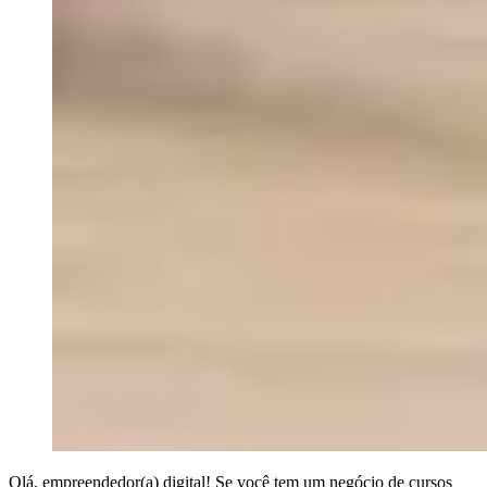
Olá, empreendedor(a) digital! Se você tem um negócio de cursos