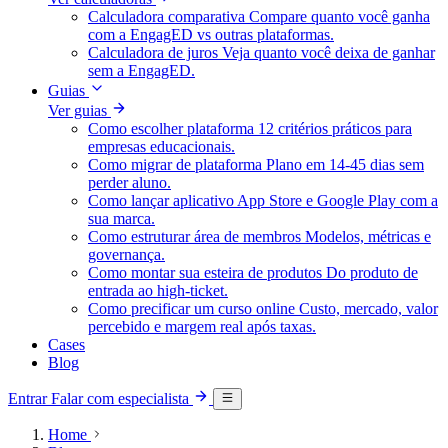
Calculadora comparativa
Compare quanto você ganha
com a EngagED vs outras plataformas.
Calculadora de juros
Veja quanto você deixa de ganhar
sem a EngagED.
Guias
Ver guias
Como escolher plataforma
12 critérios práticos para
empresas educacionais.
Como migrar de plataforma
Plano em 14-45 dias sem
perder aluno.
Como lançar aplicativo
App Store e Google Play com a
sua marca.
Como estruturar área de membros
Modelos, métricas e
governança.
Como montar sua esteira de produtos
Do produto de
entrada ao high-ticket.
Como precificar um curso online
Custo, mercado, valor
percebido e margem real após taxas.
Cases
Blog
Entrar
Falar com especialista
Home