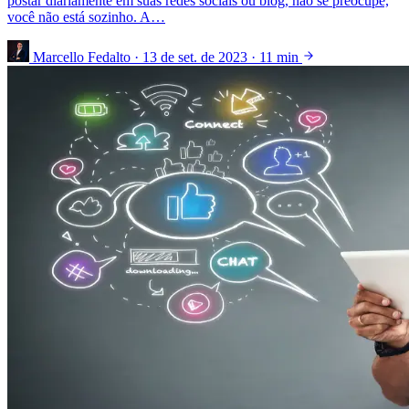
postar diariamente em suas redes sociais ou blog, não se preocupe,
você não está sozinho. A…
Marcello Fedalto
·
13 de set. de 2023
·
11 min