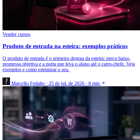
Vender cursos
Produto de entrada na esteira: exemplos práticos
O produto de entrada é o primeiro degrau da esteira: preço baixo,
promessa objetiva e a porta que leva o aluno até o carro-chefe. Veja
exemplos e como estruturar o seu.
Marcello Fedalto
·
25 de jul. de 2026
·
8 min