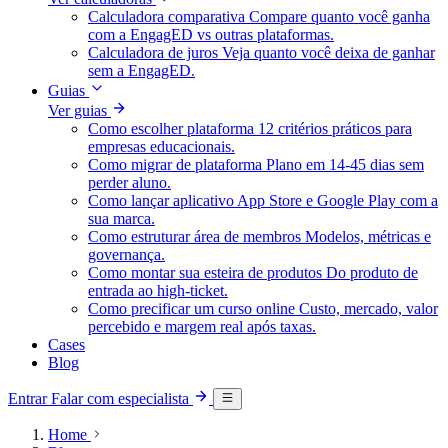
Calculadora comparativa
Compare quanto você ganha
com a EngagED vs outras plataformas.
Calculadora de juros
Veja quanto você deixa de ganhar
sem a EngagED.
Guias
Ver guias
Como escolher plataforma
12 critérios práticos para
empresas educacionais.
Como migrar de plataforma
Plano em 14-45 dias sem
perder aluno.
Como lançar aplicativo
App Store e Google Play com a
sua marca.
Como estruturar área de membros
Modelos, métricas e
governança.
Como montar sua esteira de produtos
Do produto de
entrada ao high-ticket.
Como precificar um curso online
Custo, mercado, valor
percebido e margem real após taxas.
Cases
Blog
Entrar
Falar com especialista
Home