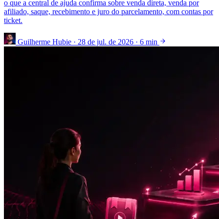
o que a central de ajuda confirma sobre venda direta, venda por
afiliado, saque, recebimento e juro do parcelamento, com contas por
ticket.
Guilherme Hubie
·
28 de jul. de 2026
·
6 min