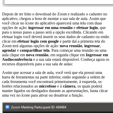
Depois de ter feito o download do Zoom e realizado o cadastro no
aplicativo, chegou a hora de montar a sua sala de aula. Assim que
você clicar no ícone do aplicativo aparecerá uma tela com duas
opções de ação:
ingressar em uma reunião
e
efetuar login
, que
para o nosso passo a passo será a opção escolhida. Clicando em
efetuar login você deverá inserir os seus dados de cadastro ou então
clicar em
efetuar login com google
e partir daí a primeira tela do
Zoom terá algumas opções de ação:
nova reunião
,
ingressar
,
agendar
e
compartilhar tela
. Para começar uma reunião ou uma
aula clique em
nova reunião
, em seguida clique em
Ingressar em
Audioconferência
e a sua sala estará disponível. Conheça agora os
recursos disponíveis para a sua sala de aulas:
Assim que acessar a sala de aula, você verá que ela possui uma
barra de ferramentas na parte inferior, então seguindo a ordem de
cada ferramenta você encontrará primeiramente, à esquerda, os
botões relacionados ao
microfone
e à
câmera
, os quais poderá
manter ligados ou desligados durante as apresentações, basta clicar
uma vez no ícone para ativar ou desativar a função.