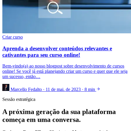
Criar curso
Aprenda a desenvolver conteúdos relevantes e
cativantes para seu curso online!
Bem-vindo(a) ao nosso blogpost sobre desenvolvimento de cursos
online! Se você já está planejando criar um curso e quer que ele seja
um sucesso, então…
Marcello Fedalto
·
11 de mai. de 2023
·
8 min
Sessão estratégica
A próxima geração da sua plataforma
começa em uma conversa.