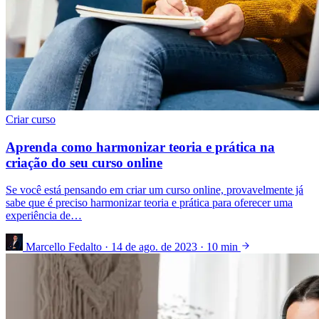
Criar curso
Aprenda como harmonizar teoria e prática na
criação do seu curso online
Se você está pensando em criar um curso online, provavelmente já
sabe que é preciso harmonizar teoria e prática para oferecer uma
experiência de…
Marcello Fedalto
·
14 de ago. de 2023
·
10 min