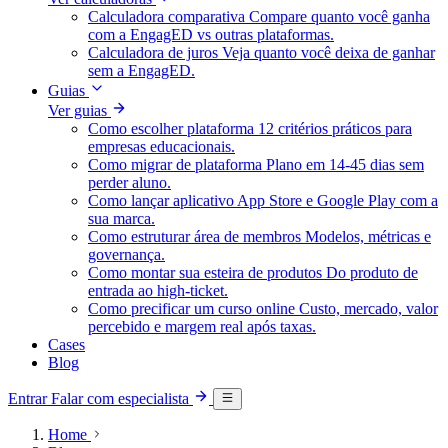
Calculadora comparativa
Compare quanto você ganha
com a EngagED vs outras plataformas.
Calculadora de juros
Veja quanto você deixa de ganhar
sem a EngagED.
Guias
Ver guias
Como escolher plataforma
12 critérios práticos para
empresas educacionais.
Como migrar de plataforma
Plano em 14-45 dias sem
perder aluno.
Como lançar aplicativo
App Store e Google Play com a
sua marca.
Como estruturar área de membros
Modelos, métricas e
governança.
Como montar sua esteira de produtos
Do produto de
entrada ao high-ticket.
Como precificar um curso online
Custo, mercado, valor
percebido e margem real após taxas.
Cases
Blog
Entrar
Falar com especialista
Home