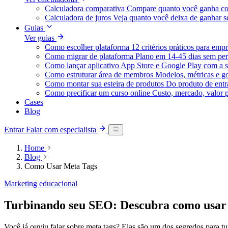
Calculadora comparativa
Compare quanto você ganha co
Calculadora de juros
Veja quanto você deixa de ganhar
Guias
Ver guias
Como escolher plataforma
12 critérios práticos para emp
Como migrar de plataforma
Plano em 14-45 dias sem per
Como lançar aplicativo
App Store e Google Play com a s
Como estruturar área de membros
Modelos, métricas e g
Como montar sua esteira de produtos
Do produto de entra
Como precificar um curso online
Custo, mercado, valor 
Cases
Blog
Entrar
Falar com especialista
Home
Blog
Como Usar Meta Tags
Marketing educacional
Turbinando seu SEO: Descubra como usar as
Você já ouviu falar sobre meta tags? Elas são um dos segredos para t