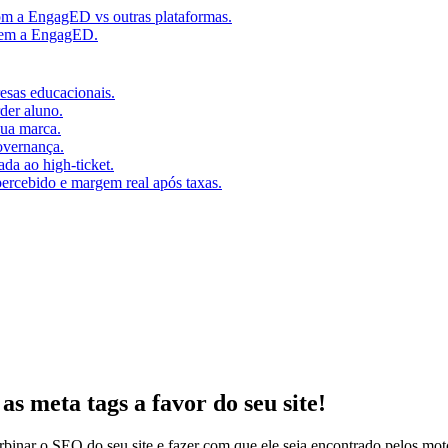
m a EngagED vs outras plataformas.
 sem a EngagED.
resas educacionais.
der aluno.
ua marca.
overnança.
da ao high-ticket.
percebido e margem real após taxas.
 meta tags a favor do seu site!
urbinar o SEO do seu site e fazer com que ele seja encontrado pelos m