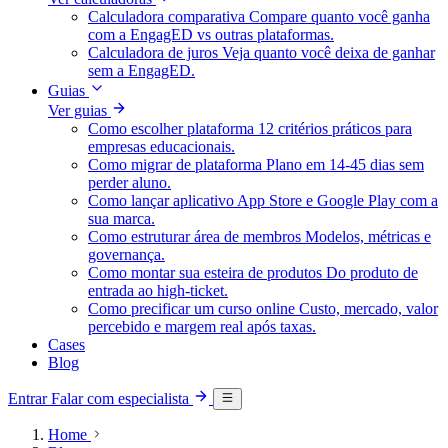
Calculadora comparativa
Compare quanto você ganha
com a EngagED vs outras plataformas.
Calculadora de juros
Veja quanto você deixa de ganhar
sem a EngagED.
Guias
Ver guias
Como escolher plataforma
12 critérios práticos para
empresas educacionais.
Como migrar de plataforma
Plano em 14-45 dias sem
perder aluno.
Como lançar aplicativo
App Store e Google Play com a
sua marca.
Como estruturar área de membros
Modelos, métricas e
governança.
Como montar sua esteira de produtos
Do produto de
entrada ao high-ticket.
Como precificar um curso online
Custo, mercado, valor
percebido e margem real após taxas.
Cases
Blog
Entrar
Falar com especialista
Home