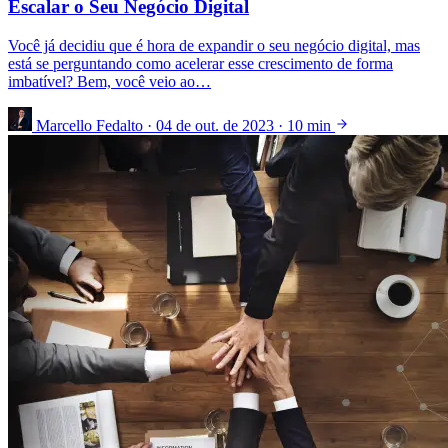
Escalar o Seu Negócio Digital
Você já decidiu que é hora de expandir o seu negócio digital, mas
está se perguntando como acelerar esse crescimento de forma
imbatível? Bem, você veio ao…
Marcello Fedalto
·
04 de out. de 2023
·
10 min