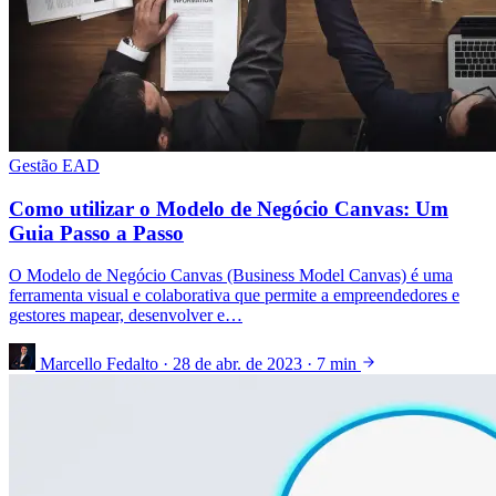
Gestão EAD
Como utilizar o Modelo de Negócio Canvas: Um
Guia Passo a Passo
O Modelo de Negócio Canvas (Business Model Canvas) é uma
ferramenta visual e colaborativa que permite a empreendedores e
gestores mapear, desenvolver e…
Marcello Fedalto
·
28 de abr. de 2023
·
7 min