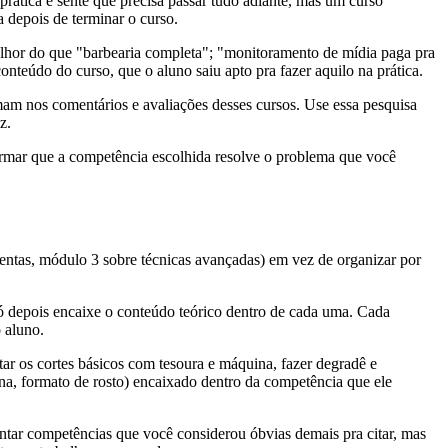
tica e sente que precisa passar tudo adiante, mas um curso
 depois de terminar o curso.
elhor do que "barbearia completa"; "monitoramento de mídia paga pra
onteúdo do curso, que o aluno saiu apto pra fazer aquilo na prática.
mam nos comentários e avaliações desses cursos. Use essa pesquisa
z.
firmar que a competência escolhida resolve o problema que você
mentas, módulo 3 sobre técnicas avançadas) em vez de organizar por
 só depois encaixe o conteúdo teórico dentro de cada uma. Cada
 aluno.
tar os cortes básicos com tesoura e máquina, fazer degradê e
ina, formato de rosto) encaixado dentro da competência que ele
ontar competências que você considerou óbvias demais pra citar, mas