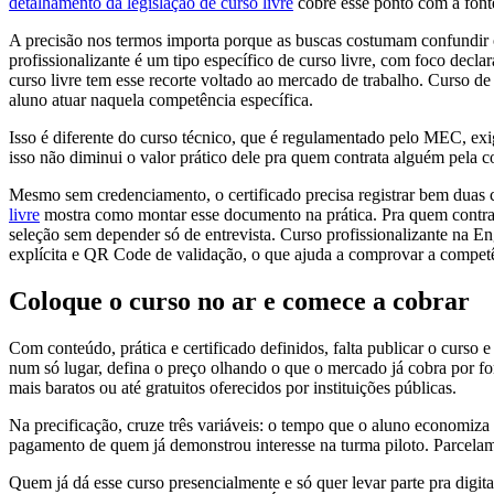
detalhamento da legislação de curso livre
cobre esse ponto com a fonte
A precisão nos termos importa porque as buscas costumam confundir o
profissionalizante é um tipo específico de curso livre, com foco decl
curso livre tem esse recorte voltado ao mercado de trabalho. Curso d
aluno atuar naquela competência específica.
Isso é diferente do curso técnico, que é regulamentado pelo MEC, exi
isso não diminui o valor prático dele pra quem contrata alguém pela c
Mesmo sem credenciamento, o certificado precisa registrar bem duas c
livre
mostra como montar esse documento na prática. Pra quem contrata
seleção sem depender só de entrevista. Curso profissionalizante na En
explícita e QR Code de validação, o que ajuda a comprovar a competên
Coloque o curso no ar e comece a cobrar
Com conteúdo, prática e certificado definidos, falta publicar o curso
num só lugar, defina o preço olhando o que o mercado já cobra por f
mais baratos ou até gratuitos oferecidos por instituições públicas.
Na precificação, cruze três variáveis: o tempo que o aluno economiza
pagamento de quem já demonstrou interesse na turma piloto. Parcelam
Quem já dá esse curso presencialmente e só quer levar parte pra digit