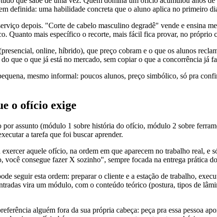
tudo que sabe de uma vez. Quem domina um ofício acumulou anos de prá
 definida: uma habilidade concreta que o aluno aplica no primeiro dia
serviço depois. "Corte de cabelo masculino degradê" vende e ensina m
 Quanto mais específico o recorte, mais fácil fica provar, no próprio c
resencial, online, híbrido), que preço cobram e o que os alunos recla
 do que o que já está no mercado, sem copiar o que a concorrência já fa
o pequena, mesmo informal: poucos alunos, preço simbólico, só pra con
e o ofício exige
o por assunto (módulo 1 sobre história do ofício, módulo 2 sobre ferra
xecutar a tarefa que foi buscar aprender.
ra exercer aquele ofício, na ordem em que aparecem no trabalho real, e
o, você consegue fazer X sozinho", sempre focada na entrega prática do
de seguir esta ordem: preparar o cliente e a estação de trabalho, execu
entradas vira um módulo, com o conteúdo teórico (postura, tipos de lâm
 preferência alguém fora da sua própria cabeça: peça pra essa pessoa ap