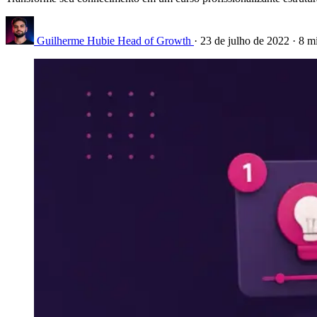
Guilherme Hubie
Head of Growth
·
23 de julho de 2022
·
8 mi