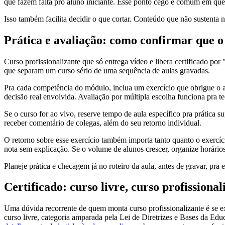
que fazem falta pro aluno iniciante. Esse ponto cego é comum em que
Isso também facilita decidir o que cortar. Conteúdo que não sustent
Prática e avaliação: como confirmar que 
Curso profissionalizante que só entrega vídeo e libera certificado por
que separam um curso sério de uma sequência de aulas gravadas.
Pra cada competência do módulo, inclua um exercício que obrigue o a
decisão real envolvida. Avaliação por múltipla escolha funciona pra t
Se o curso for ao vivo, reserve tempo de aula específico pra prática 
receber comentário de colegas, além do seu retorno individual.
O retorno sobre esse exercício também importa tanto quanto o exercí
nota sem explicação. Se o volume de alunos crescer, organize horário
Planeje prática e checagem já no roteiro da aula, antes de gravar, pra 
Certificado: curso livre, curso profission
Uma dúvida recorrente de quem monta curso profissionalizante é se e
curso livre, categoria amparada pela Lei de Diretrizes e Bases da E