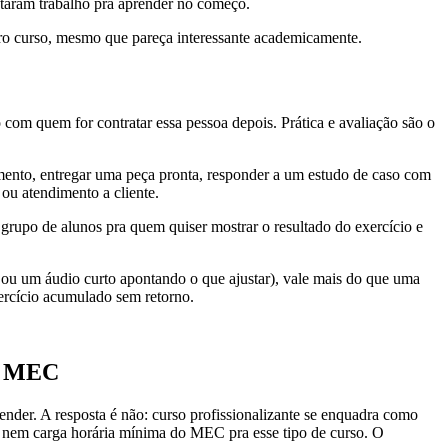
staram trabalho pra aprender no começo.
pro curso, mesmo que pareça interessante academicamente.
to com quem for contratar essa pessoa depois. Prática e avaliação são o
imento, entregar uma peça pronta, responder a um estudo de caso com
 ou atendimento a cliente.
u grupo de alunos pra quem quiser mostrar o resultado do exercício e
 ou um áudio curto apontando o que ajustar), vale mais do que uma
xercício acumulado sem retorno.
lo MEC
nder. A resposta é não: curso profissionalizante se enquadra como
ia nem carga horária mínima do MEC pra esse tipo de curso. O