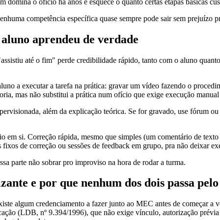
m domina o ofício há anos e esquece o quanto certas etapas básicas cu
a nenhuma competência específica quase sempre pode sair sem prejuízo 
o aluno aprendeu de verdade
 "assistiu até o fim" perde credibilidade rápido, tanto com o aluno quan
luno a executar a tarefa na prática: gravar um vídeo fazendo o proced
eoria, mas não substitui a prática num ofício que exige execução manual
supervisionada, além da explicação teórica. Se for gravado, use fórum o
cio em si. Correção rápida, mesmo que simples (um comentário de texto
s fixos de correção ou sessões de feedback em grupo, pra não deixar e
essa parte não sobrar pro improviso na hora de rodar a turma.
alizante e por que nenhum dos dois passa pe
xiste algum credenciamento a fazer junto ao MEC antes de começar a ve
ducação (LDB, nº 9.394/1996), que não exige vínculo, autorização prév