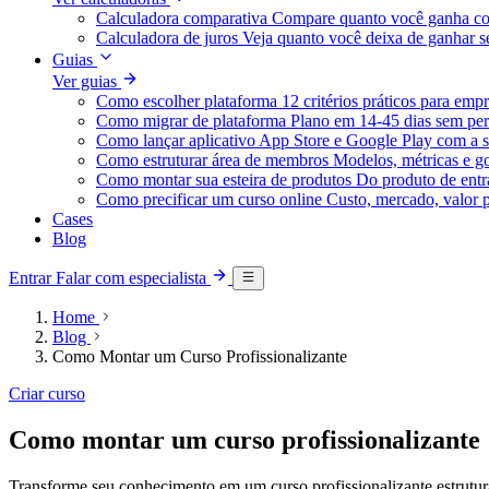
Calculadora comparativa
Compare quanto você ganha co
Calculadora de juros
Veja quanto você deixa de ganhar
Guias
Ver guias
Como escolher plataforma
12 critérios práticos para emp
Como migrar de plataforma
Plano em 14-45 dias sem per
Como lançar aplicativo
App Store e Google Play com a s
Como estruturar área de membros
Modelos, métricas e g
Como montar sua esteira de produtos
Do produto de entra
Como precificar um curso online
Custo, mercado, valor 
Cases
Blog
Entrar
Falar com especialista
Home
Blog
Como Montar um Curso Profissionalizante
Criar curso
Como montar um curso profissionalizante
Transforme seu conhecimento em um curso profissionalizante estrutura