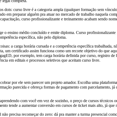
 legal completa.
s dois: curso livre é a categoria ampla (qualquer formação sem víncu
arado em preparar alguém pra atuar no mercado de trabalho naquela comp
e capacitação, curso profissionalizante e treinamento acabam sendo nom
ge o ensino médio concluído e emite diploma. Curso profissionalizante 
ompetência específica, não pelo diploma.
oisas: a carga horária cursada e a competência específica trabalhada,
, um certificado assim funciona como um recorte objetivo do que aque
gagED, por exemplo, tem carga horária definida por curso, registro de h
cia em editais e processos seletivos que aceitam curso livre.
 e cobrar por ele sem parecer um projeto amador. Escolha uma plataforma
ormação parecida e ofereça formas de pagamento com parcelamento, já q
 aprendendo com você em vez de sozinho, o preço de cursos técnicos ou
ento tende a aumentar conversão em cursos de ticket mais alto, já que 
al não precisa recomeçar do zero: dá pra manter a turma presencial com