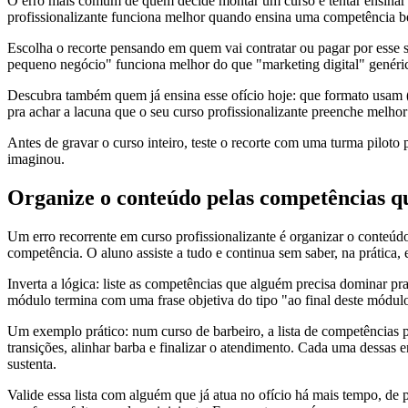
O erro mais comum de quem decide montar um curso é tentar ensinar 
profissionalizante funciona melhor quando ensina uma competência bem
Escolha o recorte pensando em quem vai contratar ou pagar por esse 
pequeno negócio" funciona melhor do que "marketing digital" genérico.
Descubra também quem já ensina esse ofício hoje: que formato usam (p
pra achar a lacuna que o seu curso profissionalizante preenche melhor
Antes de gravar o curso inteiro, teste o recorte com uma turma pilot
imaginou.
Organize o conteúdo pelas competências qu
Um erro recorrente em curso profissionalizante é organizar o conteúd
competência. O aluno assiste a tudo e continua sem saber, na prática, e
Inverta a lógica: liste as competências que alguém precisa dominar p
módulo termina com uma frase objetiva do tipo "ao final deste módul
Um exemplo prático: num curso de barbeiro, a lista de competências po
transições, alinhar barba e finalizar o atendimento. Cada uma dessas 
sustenta.
Valide essa lista com alguém que já atua no ofício há mais tempo, de