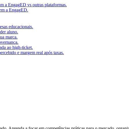
m a EngagED vs outras plataformas.
 sem a EngagED.
resas educacionais.
der aluno.
ua marca.
overnança.
da ao high-ticket.
percebido e margem real após taxas.
do. Aprenda a focar em competências práticas para o mercado, organizar