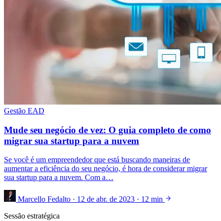
Gestão EAD
Mude seu negócio de vez: O guia completo de como
migrar sua startup para a nuvem
Se você é um empreendedor que está buscando maneiras de
aumentar a eficiência do seu negócio, é hora de considerar migrar
sua startup para a nuvem. Com a…
Marcello Fedalto
·
12 de abr. de 2023
·
12 min
Sessão estratégica