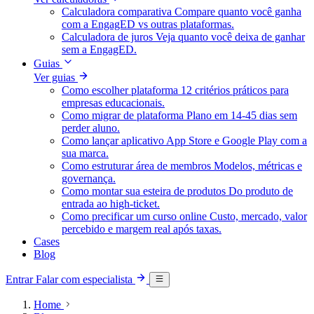
Calculadora comparativa
Compare quanto você ganha
com a EngagED vs outras plataformas.
Calculadora de juros
Veja quanto você deixa de ganhar
sem a EngagED.
Guias
Ver guias
Como escolher plataforma
12 critérios práticos para
empresas educacionais.
Como migrar de plataforma
Plano em 14-45 dias sem
perder aluno.
Como lançar aplicativo
App Store e Google Play com a
sua marca.
Como estruturar área de membros
Modelos, métricas e
governança.
Como montar sua esteira de produtos
Do produto de
entrada ao high-ticket.
Como precificar um curso online
Custo, mercado, valor
percebido e margem real após taxas.
Cases
Blog
Entrar
Falar com especialista
Home