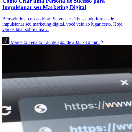
Como Criar uma Persona de Sucesso para
Impulsionar seu Marketing Digital
Bem-vindo ao nosso blog! Se você está buscando formas de
impulsionar seu marketing digital, você veio ao lugar certo. Hoje,
vamos falar sobre uma…
Marcello Fedalto
·
28 de ago. de 2023
·
10 min