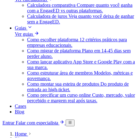
Calculadora comparativa
Compare quanto você ganha
com a EngagED vs outras plataformas.
Calculadora de juros
Veja quanto você deixa de ganhar
sem a EngagED.
Guias
Ver guias
Como escolher plataforma
12 critérios práticos para
empresas educacionais.
Como migrar de plataforma
Plano em 14-45 dias sem
perder aluno.
Como lançar aplicativo
App Store e Google Play com a
sua marca.
Como estruturar área de membros
Modelos, métricas e
governança.
Como montar sua esteira de produtos
Do produto de
entrada ao high-ticket.
Como precificar um curso online
Custo, mercado, valor
percebido e margem real após taxas.
Cases
Blog
Entrar
Falar com especialista
Home