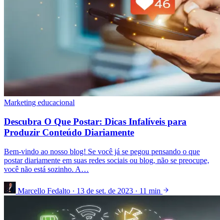
Marketing educacional
Descubra O Que Postar: Dicas Infalíveis para
Produzir Conteúdo Diariamente
Bem-vindo ao nosso blog! Se você já se pegou pensando o que
postar diariamente em suas redes sociais ou blog, não se preocupe,
você não está sozinho. A…
Marcello Fedalto
·
13 de set. de 2023
·
11 min