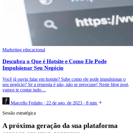
Marketing educacional
Descubra o Que é Hotsite e Como Ele Pode
Impulsionar Seu Negócio
Você já ouviu falar em hotsite? Sabe como ele pode impulsionar o
seu negócio? Se a resposta é não, não se preocupe! Neste blog post,
vamos te contar tudo…
Marcello Fedalto
·
22 de ago. de 2023
·
8 min
Sessão estratégica
A próxima geração da sua plataforma