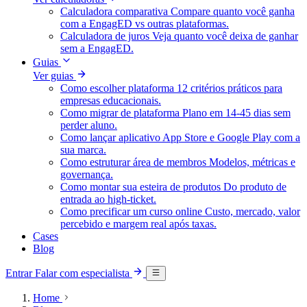
Calculadora comparativa
Compare quanto você ganha
com a EngagED vs outras plataformas.
Calculadora de juros
Veja quanto você deixa de ganhar
sem a EngagED.
Guias
Ver guias
Como escolher plataforma
12 critérios práticos para
empresas educacionais.
Como migrar de plataforma
Plano em 14-45 dias sem
perder aluno.
Como lançar aplicativo
App Store e Google Play com a
sua marca.
Como estruturar área de membros
Modelos, métricas e
governança.
Como montar sua esteira de produtos
Do produto de
entrada ao high-ticket.
Como precificar um curso online
Custo, mercado, valor
percebido e margem real após taxas.
Cases
Blog
Entrar
Falar com especialista
Home