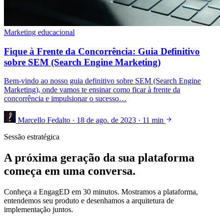
Marketing educacional
Fique à Frente da Concorrência: Guia Definitivo
sobre SEM (Search Engine Marketing)
Bem-vindo ao nosso guia definitivo sobre SEM (Search Engine
Marketing), onde vamos te ensinar como ficar à frente da
concorrência e impulsionar o sucesso…
Marcello Fedalto
·
18 de ago. de 2023
·
11 min
Sessão estratégica
A próxima geração da sua plataforma
começa em uma conversa.
Conheça a EngagED em 30 minutos. Mostramos a plataforma,
entendemos seu produto e desenhamos a arquitetura de
implementação juntos.