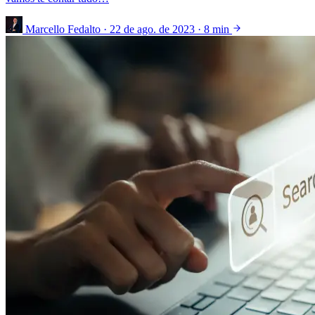
Marcello Fedalto
·
22 de ago. de 2023
·
8 min