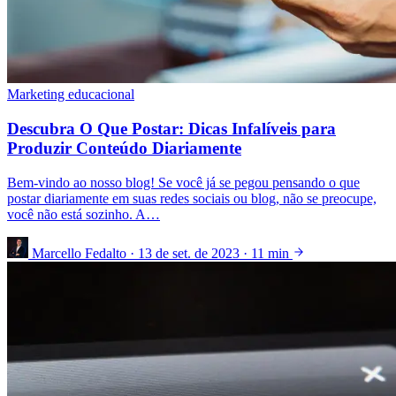
Marketing educacional
Descubra O Que Postar: Dicas Infalíveis para
Produzir Conteúdo Diariamente
Bem-vindo ao nosso blog! Se você já se pegou pensando o que
postar diariamente em suas redes sociais ou blog, não se preocupe,
você não está sozinho. A…
Marcello Fedalto
·
13 de set. de 2023
·
11 min