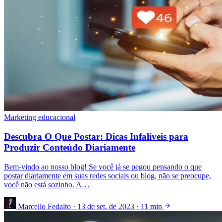
Marketing educacional
Descubra O Que Postar: Dicas Infalíveis para
Produzir Conteúdo Diariamente
Bem-vindo ao nosso blog! Se você já se pegou pensando o que
postar diariamente em suas redes sociais ou blog, não se preocupe,
você não está sozinho. A…
Marcello Fedalto
·
13 de set. de 2023
·
11 min