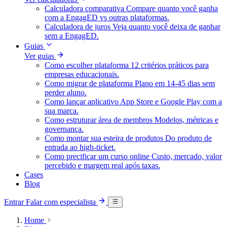
Calculadora comparativa
Compare quanto você ganha
com a EngagED vs outras plataformas.
Calculadora de juros
Veja quanto você deixa de ganhar
sem a EngagED.
Guias
Ver guias
Como escolher plataforma
12 critérios práticos para
empresas educacionais.
Como migrar de plataforma
Plano em 14-45 dias sem
perder aluno.
Como lançar aplicativo
App Store e Google Play com a
sua marca.
Como estruturar área de membros
Modelos, métricas e
governança.
Como montar sua esteira de produtos
Do produto de
entrada ao high-ticket.
Como precificar um curso online
Custo, mercado, valor
percebido e margem real após taxas.
Cases
Blog
Entrar
Falar com especialista
Home