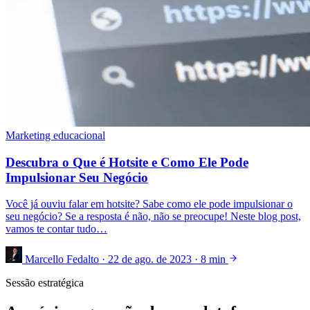
Marketing educacional
Descubra o Que é Hotsite e Como Ele Pode
Impulsionar Seu Negócio
Você já ouviu falar em hotsite? Sabe como ele pode impulsionar o
seu negócio? Se a resposta é não, não se preocupe! Neste blog post,
vamos te contar tudo…
Marcello Fedalto
·
22 de ago. de 2023
·
8 min
Sessão estratégica