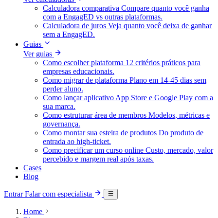
Calculadora comparativa
Compare quanto você ganha
com a EngagED vs outras plataformas.
Calculadora de juros
Veja quanto você deixa de ganhar
sem a EngagED.
Guias
Ver guias
Como escolher plataforma
12 critérios práticos para
empresas educacionais.
Como migrar de plataforma
Plano em 14-45 dias sem
perder aluno.
Como lançar aplicativo
App Store e Google Play com a
sua marca.
Como estruturar área de membros
Modelos, métricas e
governança.
Como montar sua esteira de produtos
Do produto de
entrada ao high-ticket.
Como precificar um curso online
Custo, mercado, valor
percebido e margem real após taxas.
Cases
Blog
Entrar
Falar com especialista
Home