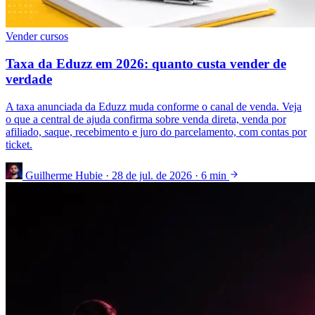
Vender cursos
Taxa da Eduzz em 2026: quanto custa vender de
verdade
A taxa anunciada da Eduzz muda conforme o canal de venda. Veja
o que a central de ajuda confirma sobre venda direta, venda por
afiliado, saque, recebimento e juro do parcelamento, com contas por
ticket.
Guilherme Hubie
·
28 de jul. de 2026
·
6 min