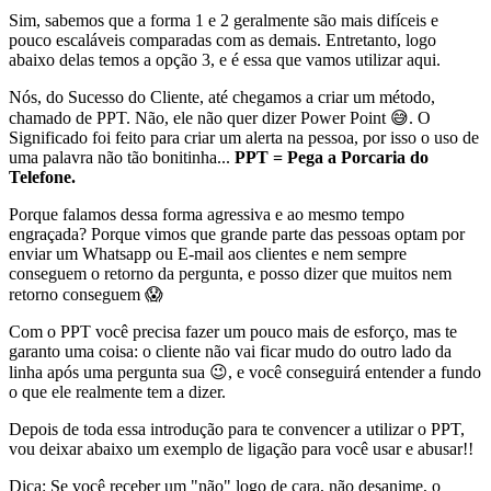
Sim, sabemos que a forma 1 e 2 geralmente são mais difíceis e
pouco escaláveis comparadas com as demais. Entretanto, logo
abaixo delas temos a opção 3, e é essa que vamos utilizar aqui.
Nós, do Sucesso do Cliente, até chegamos a criar um método,
chamado de PPT. Não, ele não quer dizer Power Point 😅. O
Significado foi feito para criar um alerta na pessoa, por isso o uso de
uma palavra não tão bonitinha...
PPT = Pega a Porcaria do
Telefone.
Porque falamos dessa forma agressiva e ao mesmo tempo
engraçada? Porque vimos que grande parte das pessoas optam por
enviar um Whatsapp ou E-mail aos clientes e nem sempre
conseguem o retorno da pergunta, e posso dizer que muitos nem
retorno conseguem 😱
Com o PPT você precisa fazer um pouco mais de esforço, mas te
garanto uma coisa: o cliente não vai ficar mudo do outro lado da
linha após uma pergunta sua 😉, e você conseguirá entender a fundo
o que ele realmente tem a dizer.
Depois de toda essa introdução para te convencer a utilizar o PPT,
vou deixar abaixo um exemplo de ligação para você usar e abusar!!
Dica: Se você receber um "não" logo de cara, não desanime, o