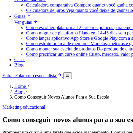
Calculadora comparativa
Compare quanto você ganha co
Calculadora de juros
Veja quanto você deixa de ganhar
Guias
Ver guias
Como escolher plataforma
12 critérios práticos para emp
Como migrar de plataforma
Plano em 14-45 dias sem per
Como lançar aplicativo
App Store e Google Play com a s
Como estruturar área de membros
Modelos, métricas e g
Como montar sua esteira de produtos
Do produto de entra
Como precificar um curso online
Custo, mercado, valor 
Cases
Blog
Entrar
Falar com especialista
Home
Blog
Como Conseguir Novos Alunos Para a Sua Escola
Marketing educacional
Como conseguir novos alunos para a sua es
Promover um curso é uma tarefa que exige planejamento. Confira ness