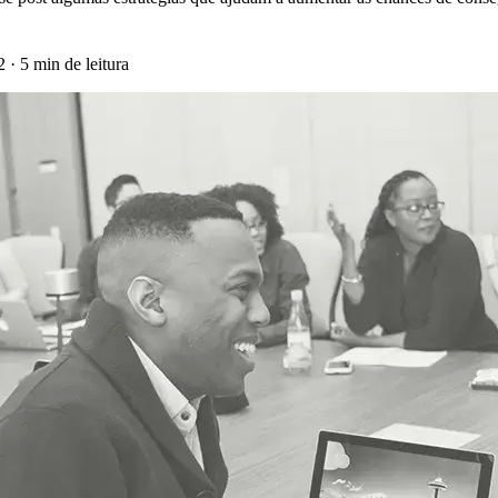
22
·
5 min de leitura