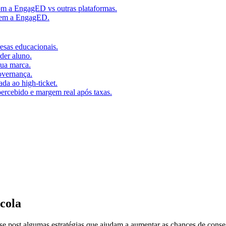
m a EngagED vs outras plataformas.
 sem a EngagED.
resas educacionais.
der aluno.
ua marca.
overnança.
da ao high-ticket.
percebido e margem real após taxas.
cola
e post algumas estratégias que ajudam a aumentar as chances de conse