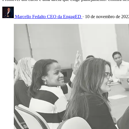
Marcello Fedalto
CEO da EngagED
·
10 de novembro de 20