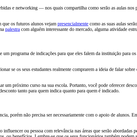
bidas e networking — nos quais compartilha como serão as aulas nos 
m que os futuros alunos vejam
presencialmente
como as suas aulas serão
uma
palestra
com alguém interessante do mercado, alguma atividade estru
e um programa de indicações para que eles falem da instituição para os
cionar se os seus estudantes realmente comprarem a ideia de falar sobre 
izar um próximo curso na sua escola. Portanto, você pode oferecer desco
desconto tanto para quem indica quanto para quem é indicado.
cia, porém não precisa ser necessariamente com o apoio de alunos. Em
influencer ou pessoa com relevância nas áreas que serão abordadas pe
ontos, ou benefícios. Lembre-se que os seus funcionários também podem 