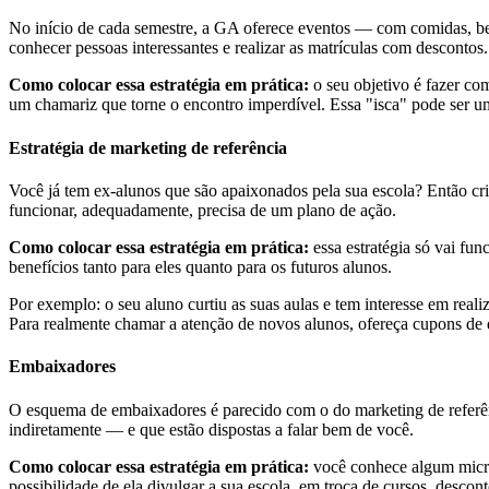
No início de cada semestre, a GA oferece eventos — com comidas, be
conhecer pessoas interessantes e realizar as matrículas com descontos.
Como colocar essa estratégia em prática:
o seu objetivo é fazer co
um chamariz que torne o encontro imperdível. Essa "isca" pode ser 
Estratégia de marketing de referência
Você já tem ex-alunos que são apaixonados pela sua escola? Então cri
funcionar, adequadamente, precisa de um plano de ação.
Como colocar essa estratégia em prática:
essa estratégia só vai fun
benefícios tanto para eles quanto para os futuros alunos.
Por exemplo: o seu aluno curtiu as suas aulas e tem interesse em real
Para realmente chamar a atenção de novos alunos, ofereça cupons de 
Embaixadores
O esquema de embaixadores é parecido com o do marketing de referên
indiretamente — e que estão dispostas a falar bem de você.
Como colocar essa estratégia em prática:
você conhece algum micro 
possibilidade de ela divulgar a sua escola, em troca de cursos, desc