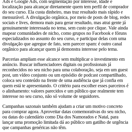
Ads e Google Ads, com segmentação por interesse, idade e
localização para alcançar diretamente quem tem perfil de comprador
do seu curso. Ela custa dinheiro, mas traz resultado mais rápido e
mensurável. A divulgação orgânica, por meio de posts de blog, redes
sociais e lives, demora mais para gerar resultado, mas atrai gente já
genuinamente interessada no tema, sem custo por clique. Vale ainda
mapear comunidades de nicho, como grupos no Facebook e fóruns
especializados no assunto do seu curso, e participar delas com uma
divulgação que agregue de fato, sem parecer spam: é outro canal
orgânico para alcançar quem já demonstra interesse pelo tema.
Parcerias ampliam esse alcance sem multiplicar o investimento em
anúncio. Buscar influenciadores digitais ou profissionais já
reconhecidos no seu nicho para uma colaboração, seja em um guest
post, um vídeo conjunto ou um episódio de podcast compartilhado,
coloca seu conteúdo na frente de uma audiência que já confia em
quem está te apresentando. O critério para escolher esses parceiros é
o alinhamento: valores parecidos e um público que realmente tem
interesse no seu curso, não só volume de seguidores.
Campanhas sazonais também ajudam a criar um motivo concreto
para comprar agora. Aproveitar datas comemorativas do seu nicho,
ou datas do calendário como Dia dos Namorados e Natal, para
lançar uma promoção limitada dá ao público um gatilho de urgência
que campanhas genéricas não têm.