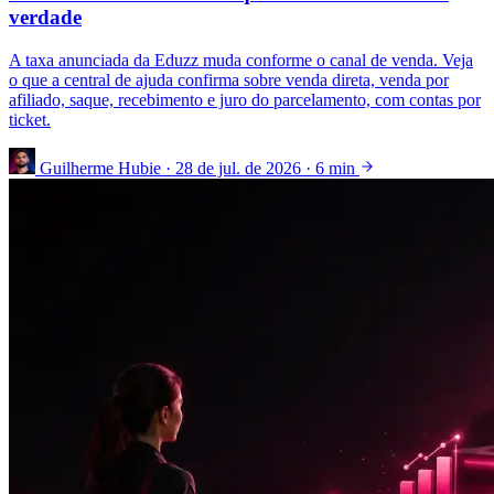
verdade
A taxa anunciada da Eduzz muda conforme o canal de venda. Veja
o que a central de ajuda confirma sobre venda direta, venda por
afiliado, saque, recebimento e juro do parcelamento, com contas por
ticket.
Guilherme Hubie
·
28 de jul. de 2026
·
6 min