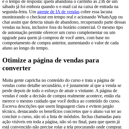
é o tempo de resposta: quem abandona o carrinho às 23h de um
sábado já foi embora quando o e-mail cai na caixa de entrada na
segunda-feira. Um
agente de IA de vendas
cobre essa lacuna
monitorando o checkout em tempo real e acionando WhatsApp ou
chat assim que detecta sinais de abandono, recuperando parte dessas
vendas na hora, inclusive fora do horário comercial. O mesmo tipo
de automação permite oferecer um curso complementar ou um
upgrade para quem já comprou de você antes, com base no
comportamento de compra anterior, aumentando o valor de cada
aluno ao longo do tempo.
Otimize a página de vendas para
converter
Muita gente capricha no conteúdo do curso e trata a página de
vendas como detalhe secundário, e é justamente aí que a venda se
perde depois de todo o esforço de atrair o visitante. A página de
vendas é onde a decisão de compra realmente acontece, então ela
merece o mesmo cuidado que você dedica ao conteúdo do curso.
Escreva descrições que usem linguagem clara e evitem jargão
técnico, destacando os benefícios concretos que o aluno vai ter ao
concluir o curso, não só a lista de módulos. Inclua chamadas para
ação visíveis em toda a página, não só no final, para que quem já
está convencido não precise rolar a tela procurando onde comprar.