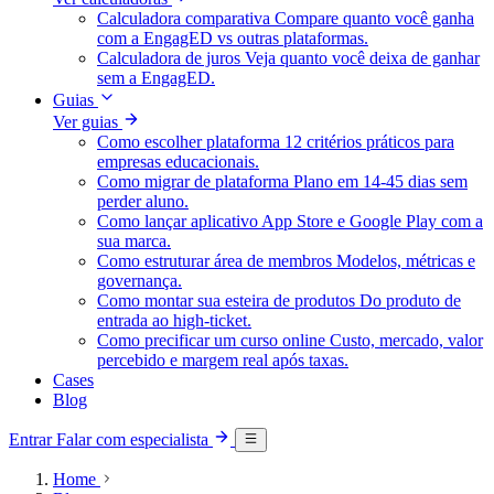
Calculadora comparativa
Compare quanto você ganha
com a EngagED vs outras plataformas.
Calculadora de juros
Veja quanto você deixa de ganhar
sem a EngagED.
Guias
Ver guias
Como escolher plataforma
12 critérios práticos para
empresas educacionais.
Como migrar de plataforma
Plano em 14-45 dias sem
perder aluno.
Como lançar aplicativo
App Store e Google Play com a
sua marca.
Como estruturar área de membros
Modelos, métricas e
governança.
Como montar sua esteira de produtos
Do produto de
entrada ao high-ticket.
Como precificar um curso online
Custo, mercado, valor
percebido e margem real após taxas.
Cases
Blog
Entrar
Falar com especialista
Home