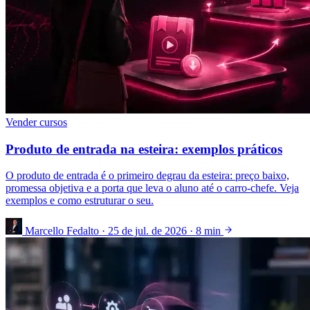
Vender cursos
Produto de entrada na esteira: exemplos práticos
O produto de entrada é o primeiro degrau da esteira: preço baixo,
promessa objetiva e a porta que leva o aluno até o carro-chefe. Veja
exemplos e como estruturar o seu.
Marcello Fedalto
·
25 de jul. de 2026
·
8 min