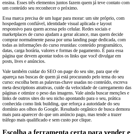
ensina. Esses três elementos juntos fazem quem já teve contato com
um conteúdo seu reconhecer o próximo.
Essa marca precisa de um lugar para morar: um site próprio, com
hospedagem confiável, identidade visual aplicada e layout
responsivo para quem acessa pelo celular. Redes sociais e
marketplaces de curso ajudam a gerar alcance, mas quem decide
comprar normalmente passa por uma landing page dedicada, com
todas as informações do curso reunidas: conteúdo programático,
datas, carga horária, valores e formas de pagamento. É para essa
página que devem apontar todos os links que você divulgar em
posts, lives e anúncios.
Vale também cuidar do SEO on-page do seu site, para que ele
apareça nas buscas de quem já está procurando pelo tema do seu
curso: escolha bem as palavras-chave usadas no conteúdo, escreva
meta descriptions atrativas, cuide da velocidade de carregamento das
páginas e otimize o peso das imagens. Vale ainda buscar menções e
links de outros sites do seu nicho apontando para o seu, prática
conhecida como link building, que reforça a autoridade do seu
domínio aos olhos do Google. Resultado orgânico de busca demora
mais para aparecer do que um anúncio pago, mas tende a trazer
tráfego mais qualificado e sem custo por clique.
Escolha a ferramenta certa para vender e