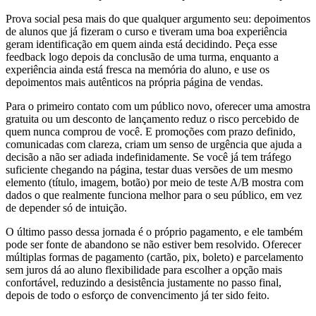
Prova social pesa mais do que qualquer argumento seu: depoimentos
de alunos que já fizeram o curso e tiveram uma boa experiência
geram identificação em quem ainda está decidindo. Peça esse
feedback logo depois da conclusão de uma turma, enquanto a
experiência ainda está fresca na memória do aluno, e use os
depoimentos mais autênticos na própria página de vendas.
Para o primeiro contato com um público novo, oferecer uma amostra
gratuita ou um desconto de lançamento reduz o risco percebido de
quem nunca comprou de você. E promoções com prazo definido,
comunicadas com clareza, criam um senso de urgência que ajuda a
decisão a não ser adiada indefinidamente. Se você já tem tráfego
suficiente chegando na página, testar duas versões de um mesmo
elemento (título, imagem, botão) por meio de teste A/B mostra com
dados o que realmente funciona melhor para o seu público, em vez
de depender só de intuição.
O último passo dessa jornada é o próprio pagamento, e ele também
pode ser fonte de abandono se não estiver bem resolvido. Oferecer
múltiplas formas de pagamento (cartão, pix, boleto) e parcelamento
sem juros dá ao aluno flexibilidade para escolher a opção mais
confortável, reduzindo a desistência justamente no passo final,
depois de todo o esforço de convencimento já ter sido feito.